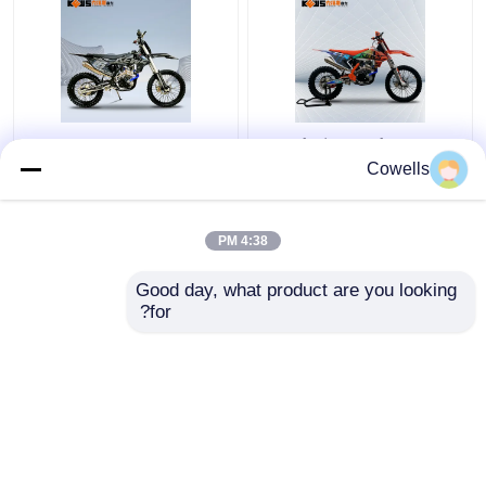
دوچرخه های موتوکراس 4
دوچرخه Kews Cbs300
زمانه Kews CBS300 K16
OEM KTM 4 Stroke
Cowells
Dirt Bike با ترمز دیسکی
Trail Bike EFI Black
Motobike
4:38 PM
بهترین قیمت
بهترین قیمت
Good day, what product are you looking 
for?
تماس با ما
تماس با ما
بیشتر ببینید
خانه
دربارهی ما
تماس با ما
Desktop Site