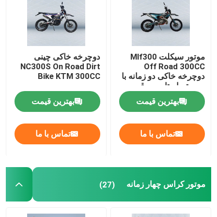
دوچرخه های خاکی اندورو
موتور کراس چهار زمانه
موتور سیکلت Mlf300
دوچرخه خاکی چینی
NC300S On Road Dirt
Off Road 300CC
دوچرخه خاکی دو زمانه با
Bike KTM 300CC
سیستم استارت برقی
موتور کراس 2 ضربه ای
بهترین قیمت
بهترین قیمت
موتور سیکلت سوپر موتارد
تماس با ما
تماس با ما
موتورسیکلت یورو 4
موتور کراس چهار زمانه
(27)