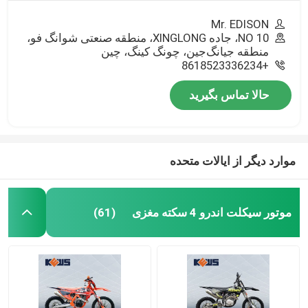
Mr. EDISON
NO 10، جاده XINGLONG، منطقه صنعتی شوانگ فو،
منطقه جیانگ‌جین، چونگ کینگ، چین
+8618523336234
حالا تماس بگیرید
موارد دیگر از ایالات متحده
موتور سیکلت اندرو 4 سکته مغزی
(61)