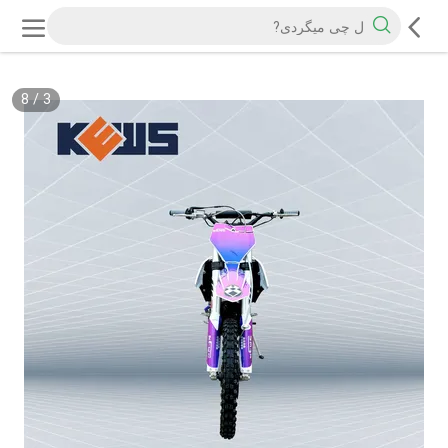
8
/
3