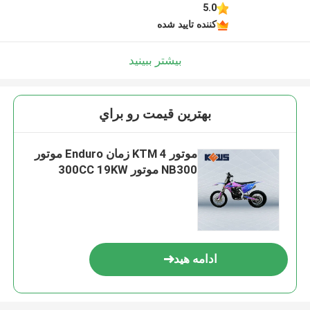
5.0
کننده تایید شده
بیشتر ببینید
بهترين قيمت رو براي
موتور KTM 4 زمان Enduro موتور
NB300 موتور 300CC 19KW
ادامه هید