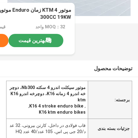
300CC 19KW
MOQ：32 واحد
بهترین قیمت
توضیحات محصول
موتور سیکلت اندرو 4 سکته Nb300، دوچر
خه اندرو 4 زمانه K16، دوچرخه اندرو K16
برجسته:
ktm
,
K16 4 stroke enduro bike
,
K16 ktm enduro bikes
قاب فولادی در داخل، کارتن بیرونی، 32 عد
جزئیات بسته بندی
د/20 جی پی اس، 105 عدد/40 عدد HQ