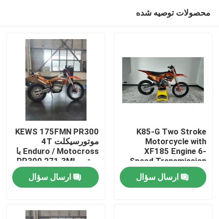
محصولات توصیه شده
KEWS 175FMN PR300
K85-G Two Stroke
Motorcycle with
موتورسیکلت 4T
XF185 Engine 6-
Enduro / Motocross با
صفحه اصلی
Speed Transmission
موتور PR300 271.3ML
and Professional
پیستون و شروع الکتریکی
ارسال سؤال
ارسال سؤال
Suspension for Off-
محصولات
Road Adventure
درباره ما