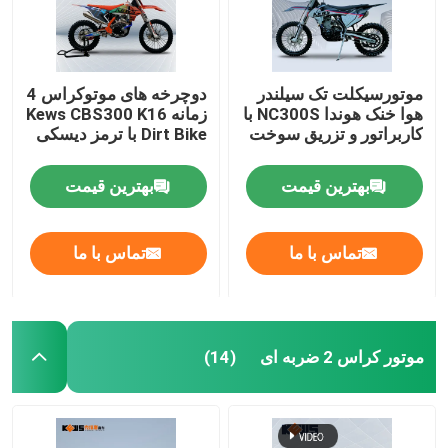
موتورسیکلت تک سیلندر
دوچرخه های موتوکراس 4
هوا خنک هوندا NC300S با
زمانه Kews CBS300 K16
کاربراتور و تزریق سوخت
Dirt Bike با ترمز دیسکی
بهترین قیمت
بهترین قیمت
تماس با ما
تماس با ما
موتور کراس 2 ضربه ای
(14)