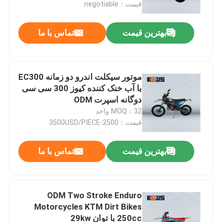
قیمت：negotiable
بهترین قیمت
تماس با ما
موتور سیکلت اندرو دو زمانه EC300
با آب خنک کننده کیوز 300 سی سی
دوگانه اسپرت ODM
MOQ：32 واحد
قیمت：2500-3500USD/PIECE
بهترین قیمت
تماس با ما
صفحه اصلی
محصولات
ODM Two Stroke Enduro
Motorcycles KTM Dirt Bikes
250cc با توان 29kw
درباره ما