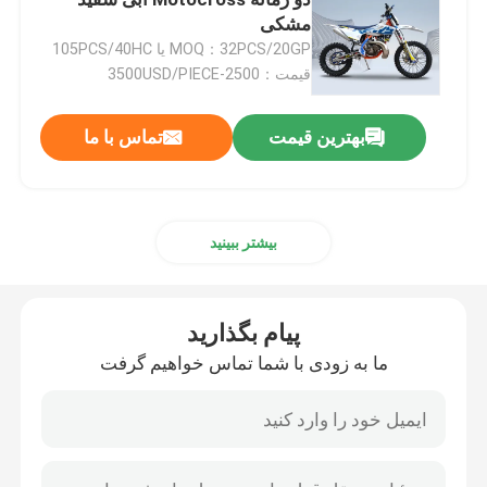
مشکی
MOQ：32PCS/20GP یا 105PCS/40HC
دوچرخه های خاکی اندورو
قیمت：2500-3500USD/PIECE
موتور کراس چهار زمانه
بهترین قیمت
تماس با ما
موتور کراس 2 ضربه ای
بیشتر ببینید
موتور سیکلت سوپر موتارد
پیام بگذارید
موتورسیکلت یورو 4
ما به زودی با شما تماس خواهیم گرفت