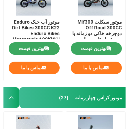
موتور سیکلت Mlf300
موتور آب خنک Enduro
Dirt Bikes 300CC K22
Off Road 300CC
دوچرخه خاکی دو زمانه با
Enduro Bikes
سیستم استارت برقی
Motorcycle 120KM/H
بهترین قیمت
بهترین قیمت
تماس با ما
تماس با ما
موتور کراس چهار زمانه
(27)