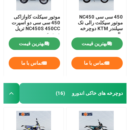
450 سی سی NC450
موتور سیکلت کاوازاکی
موتور سیکلت رالی تک
450 سی سی دو اسپرت
سیلندر KTM دوچرخه
NC450S 450CC تریل
رالی
دوچرخه
بهترین قیمت
بهترین قیمت
تماس با ما
تماس با ما
دوچرخه های خاکی اندورو
(16)