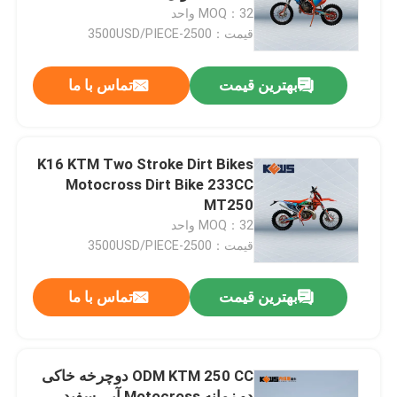
MOQ：32 واحد
قیمت：2500-3500USD/PIECE
تور کارخانه
بهترین قیمت
تماس با ما
کنترل کیفیت
با ما تماس بگیرید
K16 KTM Two Stroke Dirt Bikes
Motocross Dirt Bike 233CC
MT250
وبلاگ
MOQ：32 واحد
قیمت：2500-3500USD/PIECE
موتور سیکلت اندرو 4 سکته مغزی
بهترین قیمت
تماس با ما
موتور سیکلت اندرو دو زمانه
ODM KTM 250 CC دوچرخه خاکی
موتور سیکلت های رالی
دو زمانه Motocross آبی سفید