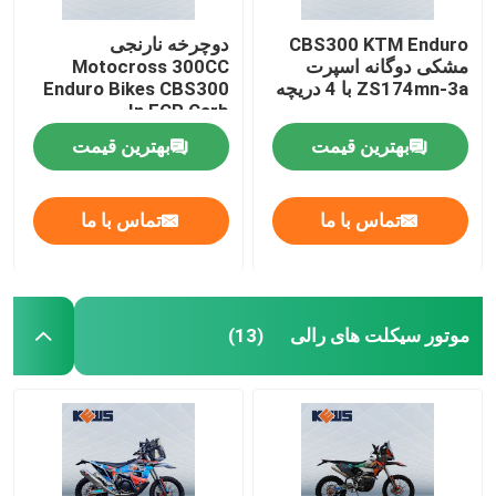
CBS300 KTM Enduro
دوچرخه نارنجی
مشکی دوگانه اسپرت
Motocross 300CC
ZS174mn-3a با 4 دریچه
Enduro Bikes CBS300
In FCR Carb
بهترین قیمت
بهترین قیمت
تماس با ما
تماس با ما
موتور سیکلت های رالی
(13)