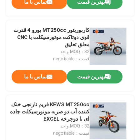
بهترین قیمت
تماس با ما
کاربوریتور MT250cc یورو 4 قدرت
قوی دوتاکت موتورسیکلت با CNC
معلق تعلیق
MOQ：32 واحد
قیمت：negotiable
بهترین قیمت
تماس با ما
KEWS MT250cc فریم نارنجی خنک
کننده آب دو ضربه موتورسیکلت جاده
ای با دوچرخه EXCEL
MOQ：32 واحد
قیمت：negotiable