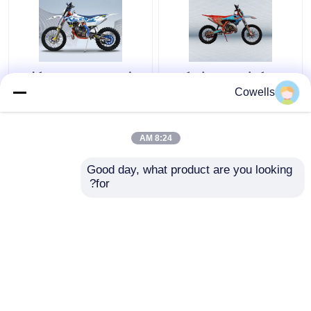
موتور کراس دو زمانه کیوز
مدل K18 در موتورسیکلت
120 کیلومتر بر ساعت
های Loncin MT250 دو
Cowells
250 سی سی دو زمانه
زمانه Motocross
خاکی
233CC با خنک کننده مایع
8:24 AM
بهترین قیمت
بهترین قیمت
Good day, what product are you looking 
for?
تماس با ما
تماس با ما
بیشتر ببینید
خانه
دربارهی ما
تماس با ما
Desktop Site
نقشه سایت
Privacy Policy