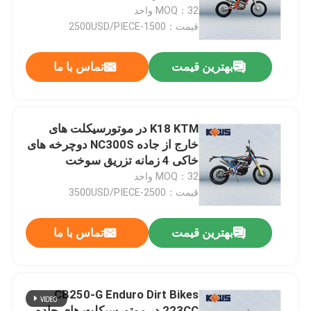
MOQ：32 واحد
قیمت：1500-2500USD/PIECE
تور کارخانه
بهترین قیمت
تماس با ما
کنترل کیفیت
با ما تماس بگیرید
K18 KTM در موتورسیکلت های
خارج از جاده NC300S دوچرخه های
خاکی 4 زمانه تزریق سوخت
وبلاگ
MOQ：32 واحد
قیمت：2500-3500USD/PIECE
موتور سیکلت اندرو 4 سکته مغزی
بهترین قیمت
تماس با ما
موتور سیکلت اندرو دو زمانه
CB250-G Enduro Dirt Bikes
موتور سیکلت های رالی
223CC در موتورسیکلت های جاده