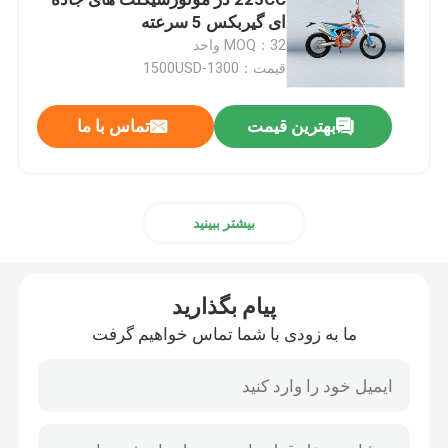
ای گیربکس 5 سرعته
MOQ：32 واحد
دوچرخه های خاکی اندورو
قیمت：1300-1500USD
موتور کراس چهار زمانه
بهترین قیمت
تماس با ما
موتور کراس 2 ضربه ای
بیشتر ببینید
موتور سیکلت سوپر موتارد
پیام بگذارید
موتورسیکلت یورو 4
ما به زودی با شما تماس خواهیم گرفت