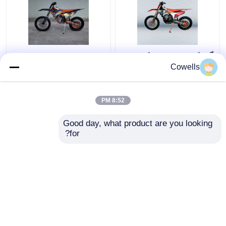
گیربکس 6 سرعته کیوز
KEWS ZS178mm
K23 KTM 300CC 4 زمانه
NX250 چهار زمان موتور
Cowells
دوچرخه خاکی NC300S
کراس K23 مدل چینی
250cc موتورسیکلت
موتورسیکلت
8:52 PM
بهترین قیمت
بهترین قیمت
Good day, what product are you looking 
for?
تماس با ما
تماس با ما
بیشتر ببینید
خانه
دربارهی ما
تماس با ما
Desktop Site
نقشه سایت
Privacy Policy