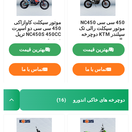
450 سی سی NC450
موتور سیکلت کاوازاکی
موتور سیکلت رالی تک
450 سی سی دو اسپرت
سیلندر KTM دوچرخه
NC450S 450CC تریل
رالی
دوچرخه
بهترین قیمت
بهترین قیمت
تماس با ما
تماس با ما
دوچرخه های خاکی اندورو
(16)