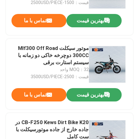
قیمت：1500-2500USD/PIECE
بهترین قیمت
تماس با ما
موتور سیکلت Mlf300 Off Road
300CC دوچرخه خاکی دو زمانه با
سیستم استارت برقی
MOQ：32 واحد
قیمت：2500-3500USD/PIECE
بهترین قیمت
تماس با ما
صفحه اصلی
محصولات
CB-F250 Kews Dirt Bike K20 در
جاده خارج از جاده موتورسیکلت با
ست کامل
درباره ما