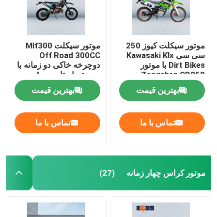
موتور سیکلت کیوز 250
موتور سیکلت Mlf300
سی سی Kawasaki Klx
Off Road 300CC
Dirt Bikes با موتور
دوچرخه خاکی دو زمانه با
Zongshen CB250
سیستم استارت برقی
بهترین قیمت
بهترین قیمت
تماس با ما
تماس با ما
موتور کراس چهار زمانه
(27)