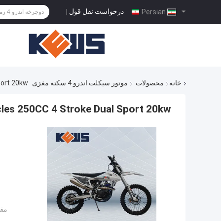
درخواست نقل قول
|
Persian
خانه
محصولات
موتور سیکلت اندرو 4 سکته مغزی
port 20kw
les 250CC 4 Stroke Dual Sport 20kw
مقد