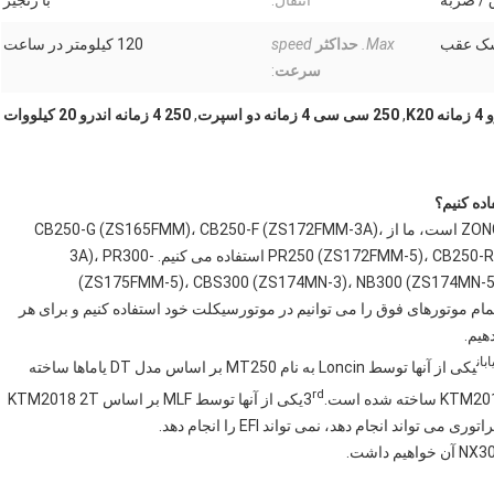
 / ضربه
انتقال:
با زنجیر
سک عقب
Max.
حداکثر
speed
120 کیلومتر در ساعت
سرعت
:
K2
,
250 سی سی 4 زمانه دو اسپرت
,
250 4 زمانه اندرو 20 کیلووات
تامین کننده اصلی موتور ما برای موتورهای چهار زمانه ZONGSHEN است، ما از CB250-G (ZS165FMM)، CB250-F (ZS172FMM-3A)،
PR250 (ZS172FMM-5)، CB250-R (ZS172FMM-6)، CB-FMMS (ZS172FMM-6)، CB-F1750F استفاده می کنیم. -3A)، PR300
(ZS175FMM-5)، CBS300 (ZS174MN-3)، NB300 (ZS174MN-5
ZS174MN-3)، NC300S (ZS1845MN) (ZS1845MS)، تمام موتورهای فوق را می توانیم در موتورسیکلت خود استفاده کنیم و برای هر
هیم.
بان
یکی از آنها توسط Loncin به نام MT250 بر اساس مدل DT یاماها ساخته
rd
یکی از آنها توسط MLF بر اساس KTM2018 2T