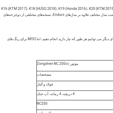
K16 (KTM 2017)، K18 (HUSQ 2018)، K19 (Honda 2016)، K20 (KTM 2019)، K21 (KAWASAKI KL
(HUSQ 2020)، K23 (KTM20450)، Rally داریم. در مجموع هشت مدل مختلف.علاوه بر مدل‌های Enduro، نسخه‌های مختلفی از دوچرخه‌های
ما سه رنگ نارنجی، سیاه و سفید، اختیاری داریم.و برای رنگ های دیگر می توانیم هر طور که نیاز دارید انجام دهیم، اما MOQ برای رنگ های
موتور Zongshen NC 250cc
مشخصات
فولاد و آلیاژ
4 دریچه، 4 زمانه، آب خنک
NC250
تک سیلندر