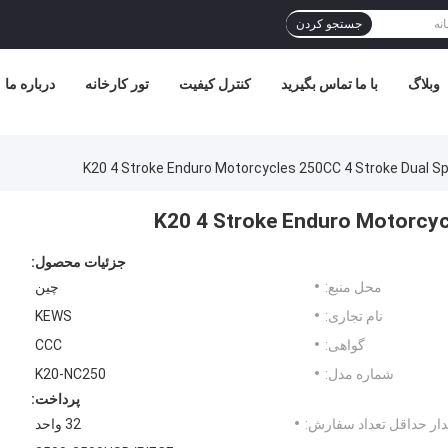
جستجو کردن
وبلاگ
با ما تماس بگیرید
کنترل کیفیت
تور کارخانه
درباره ما
K20 4 Stroke Enduro Motorcycles 250CC 4 Stroke Dual S
K20 4 Stroke Enduro Motorcyc
جزئیات محصول:
محل منبع:
چین
نام تجاری:
KEWS
گواهی:
CCC
شماره مدل:
K20-NC250
پرداخت:
ار حداقل تعداد سفارش:
32 واحد