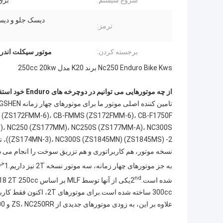
شروع سیستم:
برق
دیسک جلو و دی
ترمز:
برجسته کردن:
موتور سیکلت اندرو 4 زمانه 0
Nc250 Enduro Bike Kws برند K20 مدل 250cc 20kw
از چه موتورهایی می توانیم در دوچرخه های Enduro خود استفاده کنیم؟
)، NC250 (ZS177MM)، NC250S (ZS177MM-A)، NC300S
() -2
نسخه موتور، هم کاربراتوری و هم تزریق سوخت را انجام می د
خیا
به جز موتورهای چهار زمانه، سه موتور نسخه 2T نیز داریم.1
nd
شده است.2
یکی از آنها توسط MLF بر اساس KTM2018 2T 250cc ساخته شده است.3
300cc ساخته شده است.برای موتورهای 2T، اکنون فقط کاربراتوری می تواند انجام دهد، نمی تواند EFI را انجام دهد.
علاوه بر این، به زودی موتورهای جدیدی از ZS، NC250RR و NX300 آن خواهیم داشت.