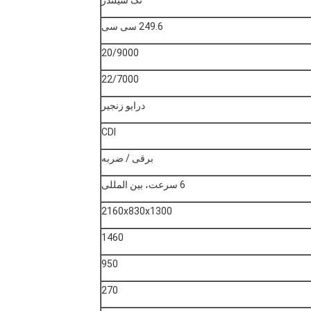
249.6 سی سی
20/9000
22/7000
درایو زنجیر
CDI
برقی / ضربه
6 سرعت، بین المللی
2160x830x1300
1460
950
270