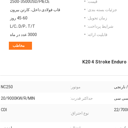
قیمت:
2500-3500USD/PIECE
جزئیات بسته بندی:
قاب فولادی داخل، کارتن بیرون
زمان تحویل:
45-60 روز
شرایط پرداخت:
L/C، D/P، T/T
قابلیت ارائه:
3000 عدد در ماه
مخاطب
K20 4 Stroke Enduro
/ نارنجی
موتور:
NC250
حداکثر قدرت:
20/9000KW/R/MIN
CDI
22/700
نوع احتراق: