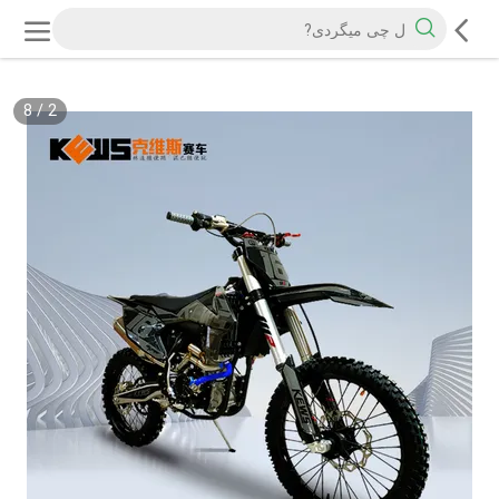
8
/
2