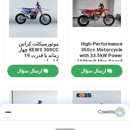
تور کارخانه
کنترل کیفیت
High-Performance
موتورسیکلت کراس
350cc Motorcycle
KEWS 300CC چهار
با ما تماس بگیرید
with 33.5kW Power
زمانه با قدرت 19
160km/h Max Speed
کیلووات
and 1460mm
ارسال سؤال
ارسال سؤال
وبلاگ
Wheelbase for
Motocross
موتور سیکلت اندرو 4 سکته مغزی
موتور سیکلت اندرو دو زمانه
Cowells
موتور سیکلت های رالی