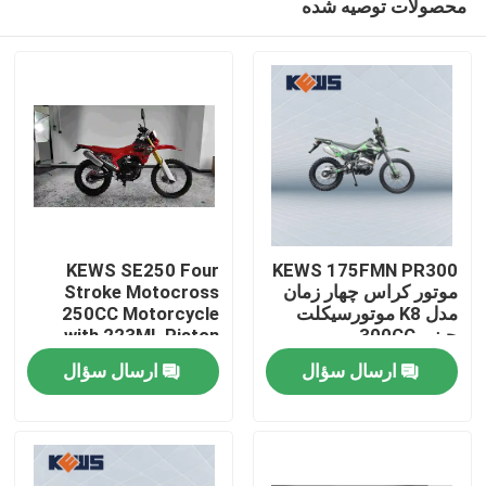
محصولات توصیه شده
KEWS SE250 Four
KEWS 175FMN PR300
موتور کراس چهار زمان
Stroke Motocross
مدل K8 موتورسیکلت
250CC Motorcycle
چینی 300CC
with 223ML Piston
صفحه اصلی
موتورسیکلت
Displacement 15/8500
ارسال سؤال
ارسال سؤال
Maximum Power and
19/6500 Maximum
محصولات
Torque
درباره ما