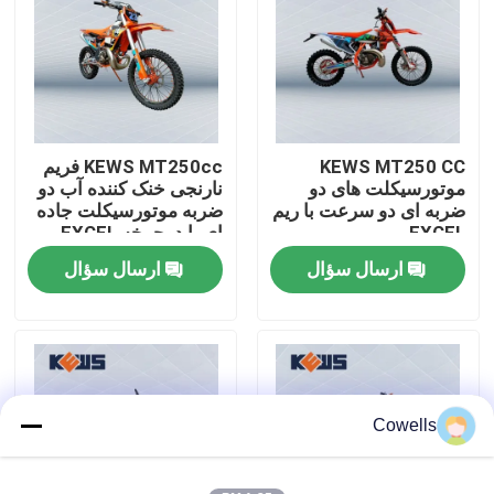
تور کارخانه
کنترل کیفیت
KEWS MT250 CC
KEWS MT250cc فریم
موتورسیکلت های دو
نارنجی خنک کننده آب دو
با ما تماس بگیرید
ضربه ای دو سرعت با ریم
ضربه موتورسیکلت جاده
EXCEL
ای با دوچرخه EXCEL
ارسال سؤال
ارسال سؤال
وبلاگ
موتور سیکلت اندرو 4 سکته مغزی
موتور سیکلت اندرو دو زمانه
Cowells
موتور سیکلت های رالی