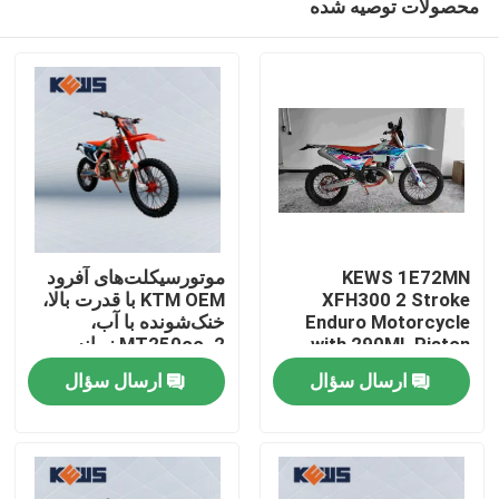
محصولات توصیه شده
KEWS 1E72MN
موتورسیکلت‌های آفرود
XFH300 2 Stroke
KTM OEM با قدرت بالا،
Enduro Motorcycle
خنک‌شونده با آب،
with 290ML Piston
MT250cc، 2 زمانه
صفحه اصلی
Displacement and
ارسال سؤال
ارسال سؤال
38.6KW Maximum
Power
محصولات
درباره ما