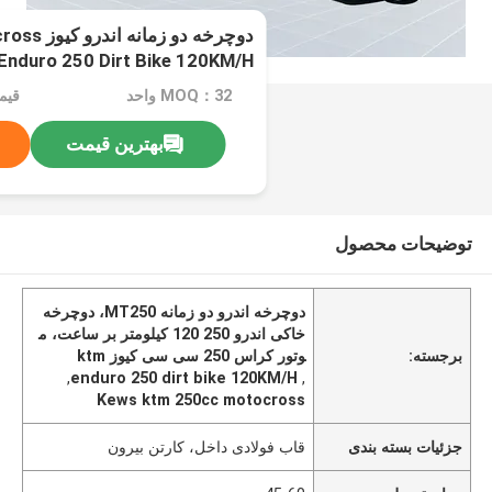
دوچرخه دو 
Enduro 250 Dirt Bike 120KM/H
MOQ：32 واحد
بهترین قیمت
توضیحات محصول
دوچرخه اندرو دو زمانه MT250، دوچرخه
خاکی اندرو 250 120 کیلومتر بر ساعت، م
برجسته:
وتور کراس 250 سی سی کیوز ktm
,
enduro 250 dirt bike 120KM/H
,
Kews ktm 250cc motocross
جزئیات بسته بندی
قاب فولادی داخل، کارتن بیرون