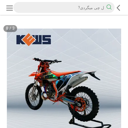
8
/
3