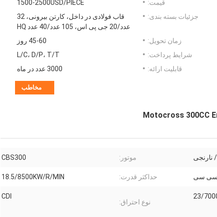
قیمت:
1500-2500USD/PIECE
جزئیات بسته بندی:
قاب فولادی در داخل، کارتن بیرونی، 32
عدد/20 جی پی اس، 105 عدد/40 عدد HQ
زمان تحویل:
45-60 روز
شرایط پرداخت:
L/C، D/P، T/T
قابلیت ارائه:
3000 عدد در ماه
مخاطب
/ نارنجی
موتور:
CBS300
حداکثر قدرت:
18.5/8500KW/R/MIN
CDI
23/700
نوع احتراق: