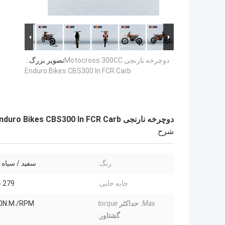
دوچرخه نارنجی Motocross 300CC
تصویر بزرگ :
Enduro Bikes CBS300 In FCR Carb
دوچرخه نارنجی Motocross 300CC Enduro Bikes CBS300 In FCR Carb
شرح
رنگ:
سفید / سیاه 
جابه جایی:
279 سی سی
Max.
حداکثر
torque
0N.M./RPM
گشتاور
: