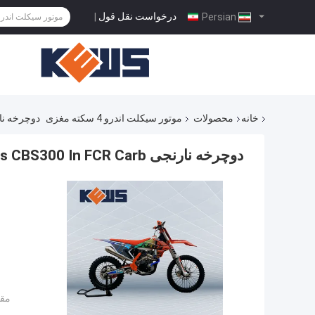
درخواست نقل قول
|
Persian
خانه
محصولات
موتور سیکلت اندرو 4 سکته مغزی
دوچرخه نارنجی Bikes CBS300 In FCR Carb
دوچرخه نارنجی Motocross 300CC Enduro Bikes CBS300 In FCR Carb
مقد