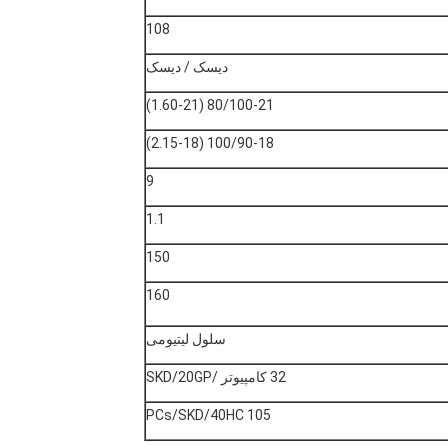
108
دیسک / دیسک
80/100-21 (1.60-21)
100/90-18 (2.15-18)
9
1.1
150
160
سلول لیتیومی
32 کامپیوتر /SKD/20GP
105 PCs/SKD/40HC