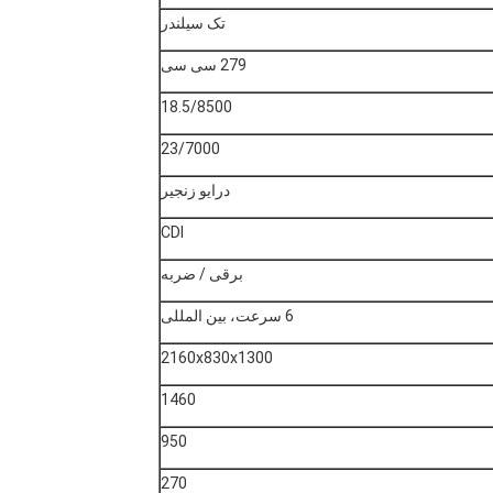
تک سیلندر
279 سی سی
18.5/8500
23/7000
درایو زنجیر
CDI
برقی / ضربه
6 سرعت، بین المللی
2160x830x1300
1460
950
270