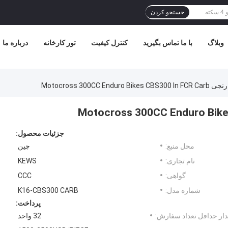
جستجو کردن
وبلاگ
با ما تماس بگیرید
کنترل کیفیت
تور کارخانه
درباره ما
Motocross 300CC Enduro 
جزئیات محصول:
محل منبع:
چین
نام تجاری:
KEWS
گواهی:
CCC
شماره مدل:
K16-CBS300 CARB
پرداخت:
ار حداقل تعداد سفارش:
32 واحد