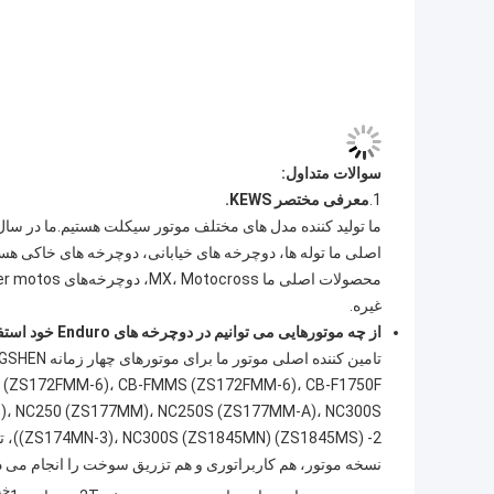
سوالات متداول:
1.
معرفی مختصر KEWS.
غیره.
از چه موتورهایی می توانیم در دوچرخه های Enduro خود استفاده کنیم؟
)، NC250 (ZS177MM)، NC250S (ZS177MM-A)، NC300S
() -2
نسخه موتور، هم کاربراتوری و هم تزریق سوخت را انجام می د
خیا