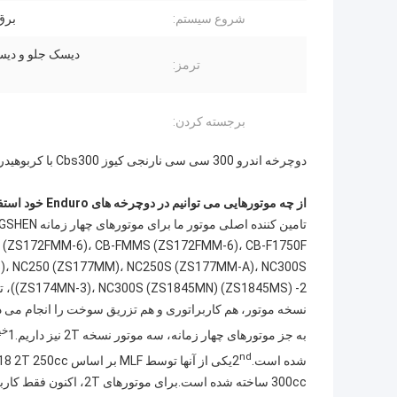
شروع سیستم:
برق
دیسک جلو و دی
ترمز:
برجسته کردن:
دوچرخه اندرو 300 سی سی نارنجی کیوز Cbs300 با کربوهیدرات Fcr
از چه موتورهایی می توانیم در دوچرخه های Enduro خود استفاده کنیم؟
)، NC250 (ZS177MM)، NC250S (ZS177MM-A)، NC300S
() -2
نسخه موتور، هم کاربراتوری و هم تزریق سوخت را انجام می د
خیا
به جز موتورهای چهار زمانه، سه موتور نسخه 2T نیز داریم.1
nd
شده است.2
یکی از آنها توسط MLF بر اساس KTM2018 2T 250cc ساخته شده است.3
300cc ساخته شده است.برای موتورهای 2T، اکنون فقط کاربراتوری می تواند انجام دهد، نمی تواند EFI را انجام دهد.