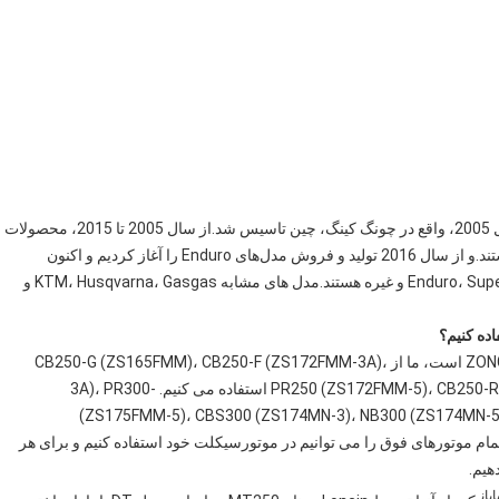
ما تولید کننده مدل های مختلف موتور سیکلت هستیم.ما در سال 2005، واقع در چونگ کینگ، چین تاسیس شد.از سال 2005 تا 2015، محصولات
اصلی ما توله ها، دوچرخه های خیابانی، دوچرخه های خاکی هستند.و از سال 2016 تولید و فروش مدل‌های Enduro را آغاز کردیم و اکنون
محصولات اصلی ما MX، Motocross، دوچرخه‌های Enduro، Super motos و غیره هستند.مدل های مشابه KTM، Husqvarna، Gasgas و
تامین کننده اصلی موتور ما برای موتورهای چهار زمانه ZONGSHEN است، ما از CB250-G (ZS165FMM)، CB250-F (ZS172FMM-3A)،
PR250 (ZS172FMM-5)، CB250-R (ZS172FMM-6)، CB-FMMS (ZS172FMM-6)، CB-F1750F استفاده می کنیم. -3A)، PR300
(ZS175FMM-5)، CBS300 (ZS174MN-3)، NB300 (ZS174MN-5
ZS174MN-3)، NC300S (ZS1845MN) (ZS1845MS)، تمام موتورهای فوق را می توانیم در موتورسیکلت خود استفاده کنیم و برای هر
هیم.
بان