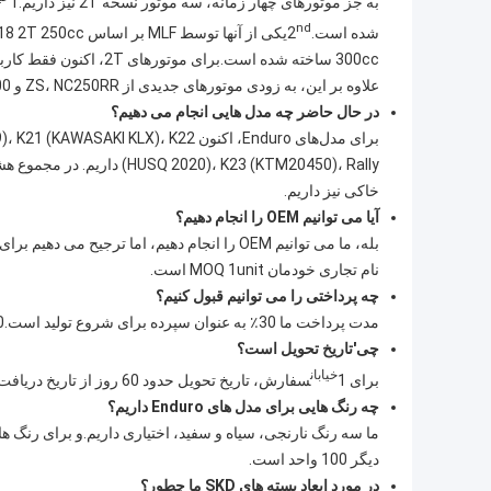
به جز موتورهای چهار زمانه، سه موتور نسخه 2T نیز داریم.1
nd
شده است.2
یکی از آنها توسط MLF بر اساس KTM2018 2T 250cc ساخته شده است.3
300cc ساخته شده است.برای موتورهای 2T، اکنون فقط کاربراتوری می تواند انجام دهد، نمی تواند EFI را انجام دهد.
علاوه بر این، به زودی موتورهای جدیدی از ZS، NC250RR و NX300 آن خواهیم داشت.
در حال حاضر چه مدل هایی انجام می دهیم؟
برای مدل‌های Enduro، اکنون X)، K22
خاکی نیز داریم.
آیا می توانیم OEM را انجام دهیم؟
نام تجاری خودمان MOQ 1unit است.
چه پرداختی را می توانیم قبول کنیم؟
مدت پرداخت ما 30٪ به عنوان سپرده برای شروع تولید است.70% پس از اتمام تولید قبل از بارگیری پرداخت می شود.
چی
'
تاریخ تحویل است؟
خیابان
برای 1
سفارش، تاریخ تحویل حدود 60 روز از تاریخ دریافت سپرده و پس از 1 است
چه رنگ هایی برای مدل های Enduro داریم؟
دیگر 100 واحد است.
در مورد ابعاد بسته های SKD ما چطور؟