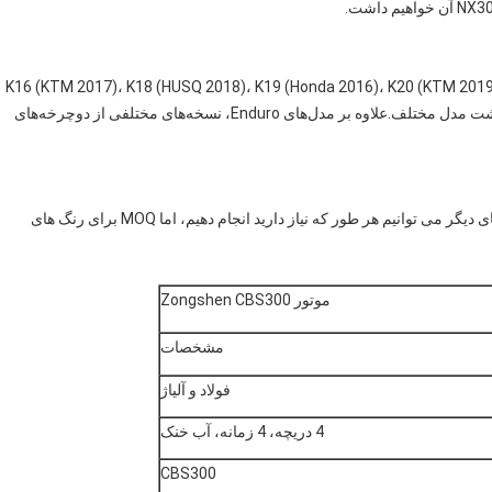
K16 (KTM 2017)، K18 (HUSQ 2018)، K19 (Honda 2016)، K20 (KTM 2019)، K21 (KAWASAKI KL
(HUSQ 2020)، K23 (KTM20450)، Rally داریم. در مجموع هشت مدل مختلف.علاوه بر مدل‌های Enduro، نسخه‌های مختلفی از دوچرخه‌های
ما سه رنگ نارنجی، سیاه و سفید، اختیاری داریم.و برای رنگ های دیگر می توانیم هر طور که نیاز دارید انجام دهیم، اما MOQ برای رنگ های
موتور Zongshen CBS300
مشخصات
فولاد و آلیاژ
4 دریچه، 4 زمانه، آب خنک
CBS300