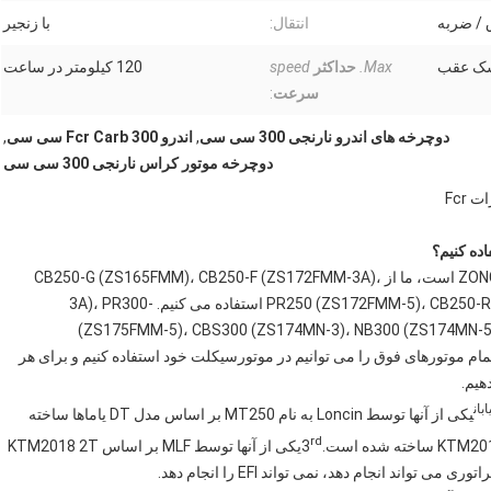
 / ضربه
انتقال:
با زنجیر
سک عقب
Max.
حداکثر
speed
120 کیلومتر در ساعت
سرعت
:
دوچرخه های اندرو نارنجی 300 سی سی
,
اندرو Fcr Carb 300 سی سی
,
دوچرخه موتور کراس نارنجی 300 سی سی
تامین کننده اصلی موتور ما برای موتورهای چهار زمانه ZONGSHEN است، ما از CB250-G (ZS165FMM)، CB250-F (ZS172FMM-3A)،
PR250 (ZS172FMM-5)، CB250-R (ZS172FMM-6)، CB-FMMS (ZS172FMM-6)، CB-F1750F استفاده می کنیم. -3A)، PR300
(ZS175FMM-5)، CBS300 (ZS174MN-3)، NB300 (ZS174MN-5
ZS174MN-3)، NC300S (ZS1845MN) (ZS1845MS)، تمام موتورهای فوق را می توانیم در موتورسیکلت خود استفاده کنیم و برای هر
هیم.
بان
یکی از آنها توسط Loncin به نام MT250 بر اساس مدل DT یاماها ساخته
rd
یکی از آنها توسط MLF بر اساس KTM2018 2T