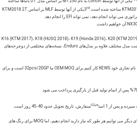
یکی از آنها توسط Loncin به نام MT250 بر اساس مدل DT یاماها ساخته
rd
یکی از آنها توسط MLF بر اساس KTM2018 2T
K16 (KTM 2017)، K18 (HUSQ 2018)، K19 (Honda 2016)، K20 (KTM 2019)، K21 (KAWASAKI KL
(HUSQ 2020)، K23 (KTM20450)، Rally داریم. در مجموع هشت مدل مختلف.علاوه بر مدل‌های Enduro، نسخه‌های مختلفی از دوچرخه‌های
بله، ما می توانیم OEM را انجام دهیم، اما ترجیح می دهیم برای نام تجاری خود KEWS کار کنیم.برای OEM MOQ ما 32pcs/20GP است و برای
خیابان
سفارش، تاریخ تحویل حدود 40-45 روز است.
ما سه رنگ نارنجی، سیاه و سفید، اختیاری داریم.و برای رنگ های دیگر می توانیم هر طور که نیاز دارید انجام دهیم، اما MOQ برای رنگ های