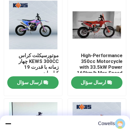
تور کارخانه
کنترل کیفیت
با ما تماس بگیرید
High-Performance
موتورسیکلت کراس
350cc Motorcycle
KEWS 300CC چهار
with 33.5kW Power
زمانه با قدرت 19
وبلاگ
160km/h Max Speed
کیلووات
and 1460mm
ارسال سؤال
ارسال سؤال
Wheelbase for
موتور سیکلت اندرو 4 سکته مغزی
Motocross
موتور سیکلت اندرو دو زمانه
Cowells
موتور سیکلت های رالی