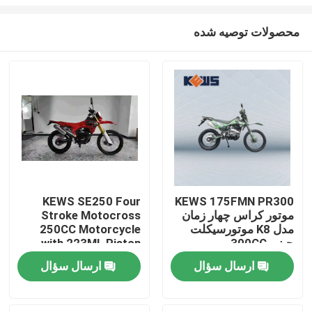
محصولات توصیه شده
KEWS SE250 Four
KEWS 175FMN PR300
موتور کراس چهار زمان
Stroke Motocross
صفحه اصلی
مدل K8 موتورسیکلت
250CC Motorcycle
چینی 300CC
with 223ML Piston
موتورسیکلت
Displacement 15/8500
محصولات
ارسال سؤال
ارسال سؤال
Maximum Power and
19/6500 Maximum
Torque
درباره ما