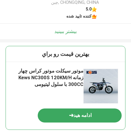
CHONGQING, CHINA ,چین
5.0
کننده تایید شده
بیشتر ببینید
بهترين قيمت رو براي
موتور سیکلت موتور کراس چهار
زمانه Kews NC300S 120KM/H
300CC با سلول لیتیومی
ادامه هید