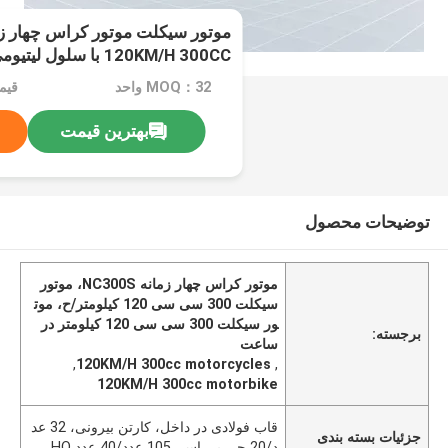
120KM/H 300CC با سلول لیتیومی
MOQ：32 واحد
بهترین قیمت
توضیحات محصول
موتور کراس چهار زمانه NC300S، موتور
سیکلت 300 سی سی 120 کیلومتر/ح، موت
ور سیکلت 300 سی سی 120 کیلومتر در
برجسته:
ساعت
,
120KM/H 300cc motorcycles
,
120KM/H 300cc motorbike
قاب فولادی در داخل، کارتن بیرونی، 32 عد
جزئیات بسته بندی
د/20 جی پی اس، 105 عدد/40 عدد HQ