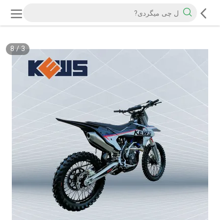
8
/
3