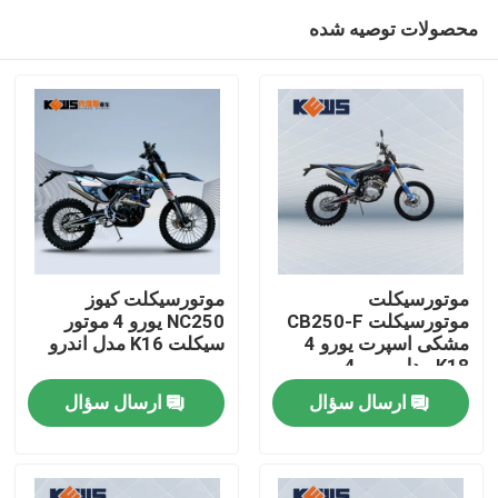
محصولات توصیه شده
موتورسیکلت
موتورسیکلت کیوز
موتورسیکلت CB250-F
NC250 یورو 4 موتور
مشکی اسپرت یورو 4
سیکلت K16 مدل اندرو
صفحه اصلی
K18 مدل یورو 4
ارسال سؤال
ارسال سؤال
محصولات
درباره ما