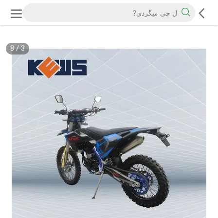
8
/
3