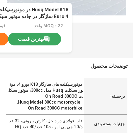
Euro 4 سازگار در جاده موتور سیکلت 300CC
MOQ：32 واحد
بهترین قیمت
توضیحات محصول
موتورسیکلت های سازگار K18 یورو 4، موت
ور سیکلت Husq مدل 300cc، موتور سیکل
برجسته:
ت On Road 300CC
,
Husq Model 300cc motorcycle
,
On Road 300CC motorbike
قاب فولادی در داخل، کارتن بیرونی، 32 عد
جزئیات بسته بندی
د/20 جی پی اس، 105 عدد/40 عدد HQ