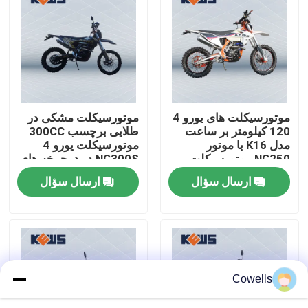
تور کارخانه
کنترل کیفیت
موتورسیکلت های یورو 4
موتورسیکلت مشکی در
با ما تماس بگیرید
120 کیلومتر بر ساعت
طلایی برچسب 300CC
مدل K16 با موتور
موتورسیکلت یورو 4
NC250 موتورسیکلت
NC300S در دوچرخه های
وبلاگ
های سبک اروپایی
خاکی جاده
ارسال سؤال
ارسال سؤال
موتور سیکلت اندرو 4 سکته مغزی
موتور سیکلت اندرو دو زمانه
Cowells
موتور سیکلت های رالی