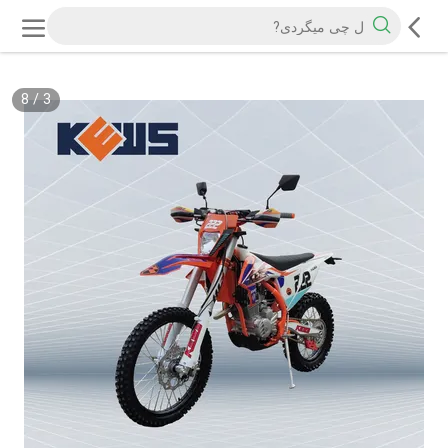
8
/
3