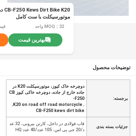
e K20
موتورسیکلت با ست کامل
MOQ：32 واحد
بهترین قیمت
توضیحات محصول
دوچرخه خاک کیوز، موتورسیکلت K20 در
جاده خارج از جاده، دوچرخه خاکی کیوز CB
برجسته:
-F250
,
K20 on road off road motorcycle
,
CB-F250 kews dirt bike
قاب فولادی در داخل، کارتن بیرونی، 32 عد
جزئیات بسته بندی
د/20 جی پی اس، 105 عدد/40 عدد HQ