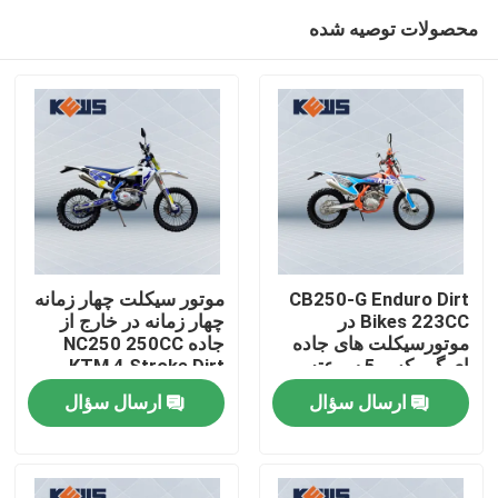
محصولات توصیه شده
CB250-G Enduro Dirt
موتور سیکلت چهار زمانه
Bikes 223CC در
چهار زمانه در خارج از
موتورسیکلت های جاده
جاده NC250 250CC
صفحه اصلی
ای گیربکس 5 سرعته
KTM 4 Stroke Dirt
Bike
ارسال سؤال
ارسال سؤال
محصولات
درباره ما