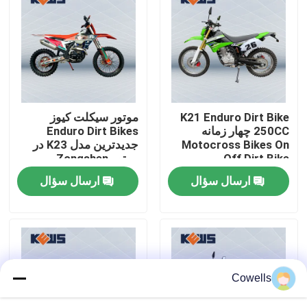
تور کارخانه
کنترل کیفیت
K21 Enduro Dirt Bike
موتور سیکلت کیوز
با ما تماس بگیرید
250CC چهار زمانه
Enduro Dirt Bikes
Motocross Bikes On
جدیدترین مدل K23 در
Off Dirt Bike
موتور Zongshen
وبلاگ
NC300S
ارسال سؤال
ارسال سؤال
موتور سیکلت اندرو 4 سکته مغزی
موتور سیکلت اندرو دو زمانه
Cowells
موتور سیکلت های رالی