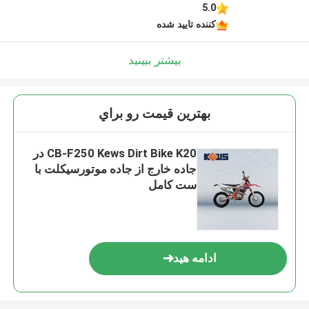
5.0
کننده تایید شده
بیشتر ببینید
بهترين قيمت رو براي
CB-F250 Kews Dirt Bike K20 در
جاده خارج از جاده موتورسیکلت با
ست کامل
ادامه هید