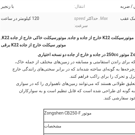
 / ضربه
انتقال:
با زنجیر
سک عقب
Max.
حداکثر
speed
120 کیلومتر در ساعت
سرعت
:
موتورسیکلت K22 خارج از جاده و جاده
,
موتورسیکلت خاکی خارج از جاده K22
,
موتور سیکلت خارج از جاده K22 برقی
برای راندن استقامتی و مسابقه در زمین‌های مختلف از جمله خاک،
ه‌ها به گونه‌ای ساخته شده‌اند که در برابر سختی‌های رانندگی خارج
ترل و تحرک را برای راکب فراهم کنند.
دارای سیستم‌های تعلیق طولانی هستند که می‌توانند زمین‌های ناهمواری را که در سواری
ق به گونه ای طراحی شده است که قابل تنظیم است و به سوارکاران
خود سفارشی کنند.
موتور Zongshen CB250-F
مشخصات