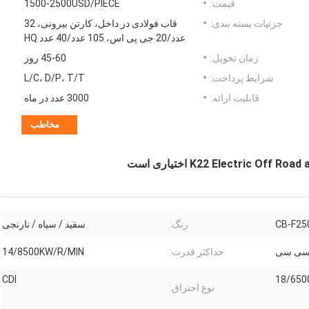
قیمت:
1500-2500USD/PIECE
جزئیات بسته بندی:
قاب فولادی در داخل، کارتن بیرونی، 32
عدد/20 جی پی اس، 105 عدد/40 عدد HQ
زمان تحویل:
45-60 روز
شرایط پرداخت:
L/C، D/P، T/T
قابلیت ارائه:
3000 عدد در ماه
مخاطب
K22 Electric O اختیاری است
CB-F25
رنگ:
سفید / سیاه / نارنجی
حداکثر قدرت:
14/8500KW/R/MIN
CDI
18/650
نوع احتراق: