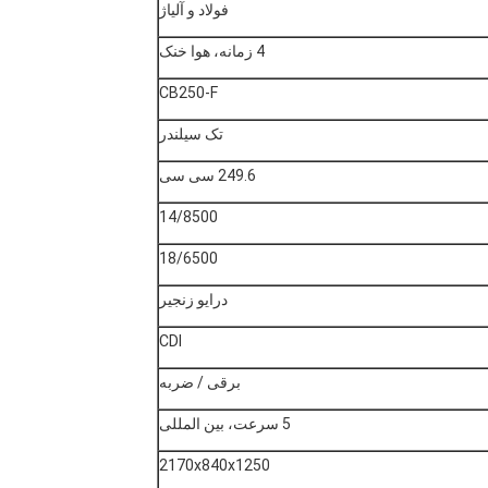
فولاد و آلیاژ
4 زمانه، هوا خنک
CB250-F
تک سیلندر
249.6 سی سی
14/8500
18/6500
درایو زنجیر
CDI
برقی / ضربه
5 سرعت، بین المللی
2170x840x1250