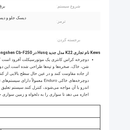
شروع سیستم:
برق
دیسک جلو و دی
ترمز:
برجسته کردن:
Kews نام تجاری K22 مدل جدید Husq در Zongshen Cb-F250 موتور 250cc در جاده و خارج از جاده دو نسخه اختیاری
دوچرخه کراس کانتری یک موتورسیکلت آفرود است که 
شن، خاک، صخره‌ها و تپه‌ها طراحی شده است.این دوچرخ
از جاده مقاومت کنند و در عین حال سطح بالایی از کن
دوچرخه‌های خاکی Enduro معمولاً 
اندرو با آن مواجه می‌شوند، کنترل کنند.سیستم تعلی
اجازه می دهد تا سواری را به دلخواه و زمین سواری 