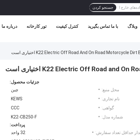
جستجو کردن
وبلاگ
با ما تماس بگیرید
کنترل کیفیت
تور کارخانه
درباره ما
K22 Electric Off Road And On Road Motorcycle Di اختیاری است
K22 Electric Off Road and اختیاری است
جزئیات محصول:
محل منبع:
چین
نام تجاری:
KEWS
گواهی:
CCC
شماره مدل:
K22-CB250-F
پرداخت:
ار حداقل تعداد سفارش:
32 واحد