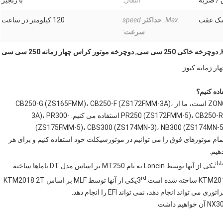
 / ضربه
انتقال:
با زنجیر
سک عقب
Max.
حداکثر
speed
120 کیلومتر در ساعت
سرعت
:
,
دوچرخه خاکی 250 سی سی
,
دوچرخه موتور کراس چهار زمانه 250 سی سی
تامین کننده اصلی موتور ما برای موتورهای چهار زمانه ZONGSHEN است، ما از CB250-G (ZS165FMM)، CB250-F (ZS172FMM-3A)،
PR250 (ZS172FMM-5)، CB250-R (ZS172FMM-6)، CB-FMMS (ZS172FMM-6)، CB-F1750F استفاده می کنیم. -3A)، PR300
(ZS175FMM-5)، CBS300 (ZS174MN-3)، NB300 (ZS174MN-5
ZS174MN-3)، NC300S (ZS1845MN) (ZS1845MS)، تمام موتورهای فوق را می توانیم در موتورسیکلت خود استفاده کنیم و برای هر
هیم.
بان
یکی از آنها توسط Loncin به نام MT250 بر اساس مدل DT یاماها ساخته
rd
یکی از آنها توسط MLF بر اساس KTM2018 2T