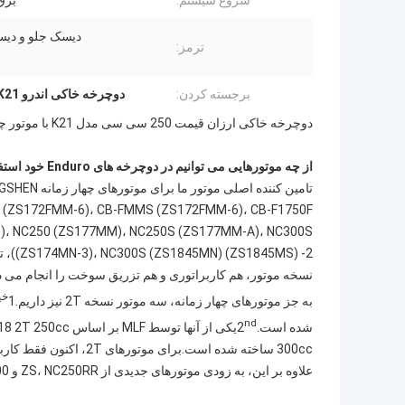
شروع سیستم:
برق
دیسک جلو و دی
ترمز:
برجسته کردن:
دوچرخه خاکی اندرو K21
دوچرخه خاکی ارزان قیمت 250 سی سی مدل K21 با موتور چهار زمانه کیوز
از چه موتورهایی می توانیم در دوچرخه های Enduro خود استفاده کنیم؟
)، NC250 (ZS177MM)، NC250S (ZS177MM-A)، NC300S
() -2
نسخه موتور، هم کاربراتوری و هم تزریق سوخت را انجام می د
خیا
به جز موتورهای چهار زمانه، سه موتور نسخه 2T نیز داریم.1
nd
شده است.2
یکی از آنها توسط MLF بر اساس KTM2018 2T 250cc ساخته شده است.3
300cc ساخته شده است.برای موتورهای 2T، اکنون فقط کاربراتوری می تواند انجام دهد، نمی تواند EFI را انجام دهد.
علاوه بر این، به زودی موتورهای جدیدی از ZS، NC250RR و NX300 آن خواهیم داشت.