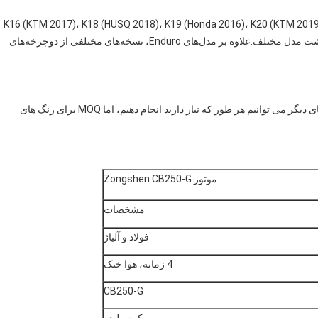
K16 (KTM 2017)، K18 (HUSQ 2018)، K19 (Honda 2016)، K20 (KTM 2019)، K21 (KAWASAKI KL
(HUSQ 2020)، K23 (KTM20450)، Rally داریم. در مجموع هشت مدل مختلف.علاوه بر مدل‌های Enduro، نسخه‌های مختلفی از دوچرخه‌های
ما سه رنگ نارنجی، سیاه و سفید، اختیاری داریم.و برای رنگ های دیگر می توانیم هر طور که نیاز دارید انجام دهیم، اما MOQ برای رنگ های
موتور Zongshen CB250-G
مشخصات
فولاد و آلیاژ
4 زمانه، هوا خنک
CB250-G
تک سیلندر