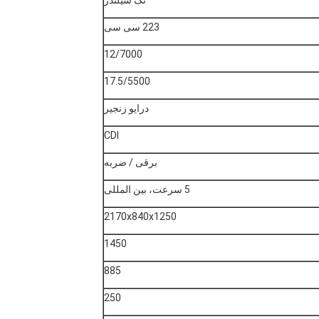
223 سی سی
12/7000
17.5/5500
درایو زنجیر
CDI
برقی / ضربه
5 سرعت، بین المللی
2170x840x1250
1450
885
250