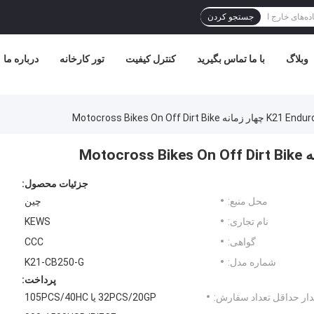
جستجو کردن
وبلاگ
با ما تماس بگیرید
کنترل کیفیت
تور کارخانه
درباره ما
Motocross Bikes On Off Dirt
جزئیات محصول:
محل منبع:
چین
نام تجاری:
KEWS
گواهی:
CCC
شماره مدل:
K21-CB250-G
پرداخت:
ار حداقل تعداد سفارش:
32PCS/20GP یا 105PCS/40HC