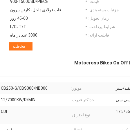
قیمت:
900-1500USD/PIECE
جزئیات بسته بندی:
قاب فولادی داخل، کارتن بیرون
زمان تحویل:
45-60 روز
شرایط پرداخت:
L/C، T/T
قابلیت ارائه:
3000 عدد در ماه
مخاطب
ید/سبز
موتور:
CB250-G/CBS300/NB300
حداکثر قدرت:
12/7000KW/R/MIN
CDI
17.5/5
نوع احتراق: