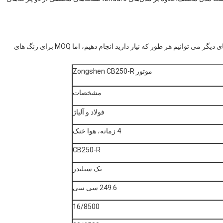
ما سه رنگ نارنجی، سیاه و سفید، اختیاری داریم.و برای رنگ های دیگر می توانیم هر طور که نیاز دارید انجام دهیم، اما MOQ برای رنگ های
موتور Zongshen CB250-R
مشخصات
فولاد و آلیاژ
4 زمانه، هوا خنک
CB250-R
تک سیلندر
249.6 سی سی
16/8500