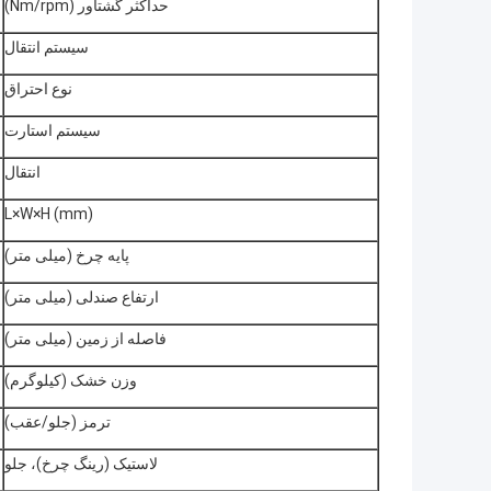
حداکثر گشتاور (Nm/rpm)
سیستم انتقال
نوع احتراق
سیستم استارت
انتقال
L×W×H (mm)
پایه چرخ (میلی متر)
ارتفاع صندلی (میلی متر)
فاصله از زمین (میلی متر)
وزن خشک (کیلوگرم)
ترمز (جلو/عقب)
لاستیک (رینگ چرخ)، جلو