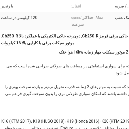
 / ضربه
انتقال:
با زنجیر
سک عقب
Max.
حداکثر
speed
120 کیلومتر در ساعت
سرعت
:
کی برقی قرمز Cb250-R
,
دوچرخه خاکی الکتریکی با عملکرد بالا Cb250-R
,
موتور سیکلت برقی با کارایی بالا 16 کیلو وات
که برای سواری استقامتی در مسافت های طولانی طراحی شده است که می
مل شود.
این موتورسیکلت‌ها معمولاً به یک موتور 4 زمانه مجهز می‌شوند که نسبت به موتورهای 2 زمانه، قدرت تحویل نرم‌تر و بازده سوخت بهتری را
تری داشته باشند که امکان سواری طولانی تری را بدون سوخت گیری فراهم می
K16 (KTM 2017)، K18 (HUSQ 2018)، K19 (Honda 2016)، K20 (KTM 2019)، K21 (KAWASAKI KL
(HUSQ 2020)، K23 (KTM20450)، Rally داریم. در مجموع هشت مدل مختلف.علاوه بر مدل‌های Enduro، نسخه‌های مختلفی از دوچرخه‌های