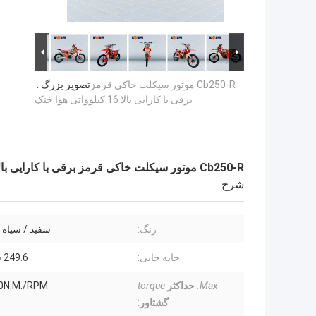
Cb250-R موتور سیکلت خاکی قرمز
تصویر بزرگ :
برقی با کارایی بالا 16 کیلوواتی هوا خنک
Cb250-R موتور سیکلت خاکی قرمز برقی با کارایی بالا 16 کیلوواتی هوا خنک
شرح
رنگ:
سفید / سیاه 
جابه جایی:
249.6 سی سی
Max.
حداکثر
torque
0N.M./RPM
گشتاور
: