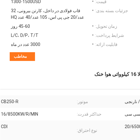
قیمت:
1300-1500USD
جزئیات بسته بندی:
قاب فولادی در داخل، کارتن بیرونی، 32
عدد/20 جی پی اس، 105 عدد/40 عدد HQ
زمان تحویل:
45-60 روز
شرایط پرداخت:
L/C، D/P، T/T
قابلیت ارائه:
3000 عدد در ماه
مخاطب
/ نارنجی
موتور:
CB250-R
حداکثر قدرت:
16/8500KW/R/MIN
CDI
20/650
نوع احتراق: