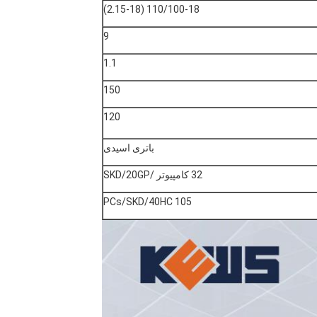
110/100-18 (2.15-18)
9
1.1
150
120
باتری اسیدی
32 کامپیوتر /SKD/20GP
105 PCs/SKD/40HC