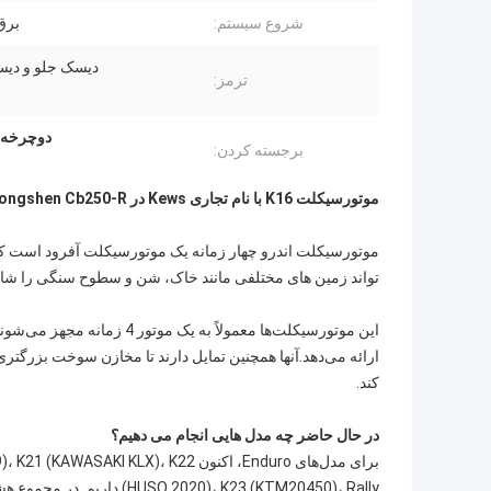
شروع سیستم:
برق
دیسک جلو و دی
ترمز:
دوچرخه خا
برجسته کردن:
موتورسیکلت K16 با نام تجاری Kews در Zongshen Cb250-R موتور سیکلت چهار زمانه 16kw هوا خنک
موتورسیکلت اندرو چهار زمانه یک موتورسیکلت آفرود است 
تواند زمین های مختلفی مانند خاک، شن و سطوح سنگی را شا
ارائه می‌دهد.آنها همچنین تمایل دارند تا مخازن سوخت بزرگ
کند.
در حال حاضر چه مدل هایی انجام می دهیم؟
برای مدل‌های Enduro، اکنون X)، K22