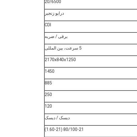
20/6500
درایو زنجیر
CDI
برقی / ضربه
5 سرعت، بین المللی
2170x840x1250
1450
885
250
120
دیسک / دیسک
80/100-21 (1.60-21)