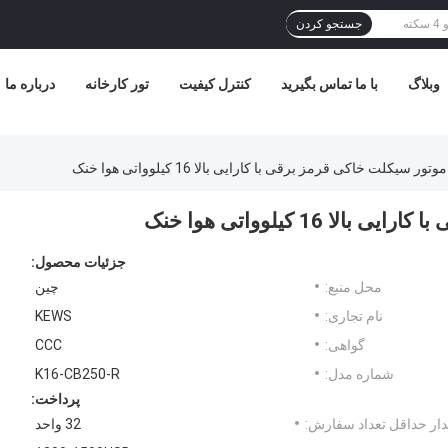
جستجو کردن
وبلاگ
با ما تماس بگیرید
کنترل کیفیت
تور کارخانه
درباره ما
جزئیات محصول:
محل منبع:
چین
نام تجاری:
KEWS
گواهی:
CCC
شماره مدل:
K16-CB250-R
پرداخت:
ار حداقل تعداد سفارش:
32 واحد