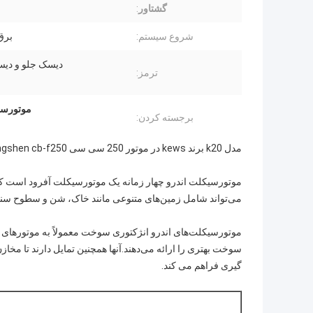
گشتاور
:
شروع سیستم:
برق
دیسک جلو و دی
ترمز:
موتورسیکلت‌ها
برجسته کردن:
مدل k20 برند kews در موتور 250 سی سی zongshen cb-f250 هوا خنک با تزریق سوخت و کاربراتور دو گزینه ای
موتورسیکلت اندرو چهار زمانه یک موتورسیکلت آفرود است 
می‌تواند شامل زمین‌های متنوعی مانند خاک، شن و سطوح سن
سوخت بهتری را ارائه می‌دهند.آنها همچنین تمایل دارند تا 
گیری فراهم می کند.