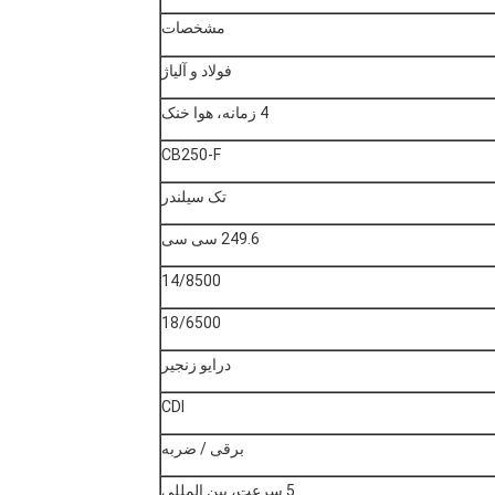
مشخصات
فولاد و آلیاژ
4 زمانه، هوا خنک
CB250-F
تک سیلندر
249.6 سی سی
14/8500
18/6500
درایو زنجیر
CDI
برقی / ضربه
5 سرعت، بین المللی