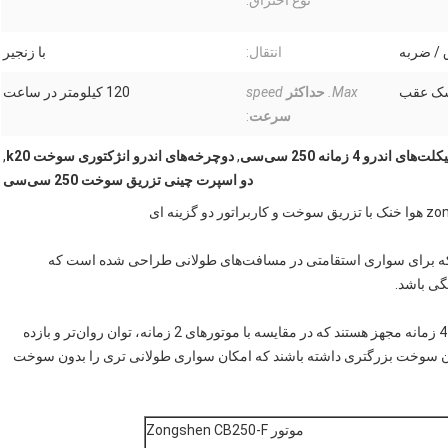
نوع احتراق:
 / ضربه
انتقال:
با زنجیر
سک عقب
Max.
حداکثر
speed
120 کیلومتر در ساعت
سرعت
:
ی اندرو 4 زمانه 250 سی‌سی
,
دوچرخه‌های اندرو انژکتوری سوخت k20
,
دو اسپرت چینی تزریق سوخت 250 سی‌سی
که برای سواری استقامتی در مسافت‌های طولانی طراحی شده است که
گی باشد.
موتورسیکلت‌های اندرو انژکتوری سوخت معمولاً به موتورهای 4 زمانه مجهز هستند که در مقایسه با موتورهای 2 زمانه، توان روان‌تر و بازده
مخازن سوخت بزرگتری داشته باشند که امکان سواری طولانی تری را بدون سوخت
موتور Zongshen CB250-F