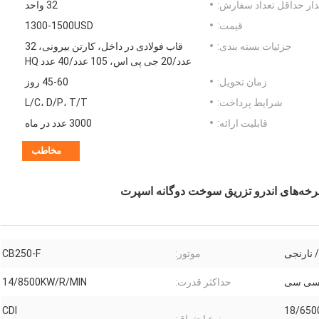
ار حداقل تعداد سفارش:
32 واحد
قیمت:
1300-1500USD
جزئیات بسته بندی:
قاب فولادی در داخل، کارتن بیرونی، 32
عدد/20 جی پی اس، 105 عدد/40 عدد HQ
زمان تحویل:
45-60 روز
شرایط پرداخت:
L/C، D/P، T/T
قابلیت ارائه:
3000 عدد در ماه
مخاطب
/ نارنجی
موتور:
CB250-F
حداکثر قدرت:
14/8500KW/R/MIN
CDI
18/650