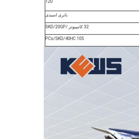
120
باتری اسیدی
32 کامپیوتر /SKD/20GP
105 PCs/SKD/40HC