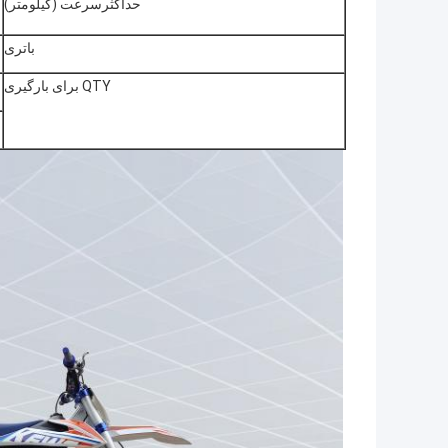
حداکثرسرعت (کیلومتر)
باتری
QTY برای بارگیری