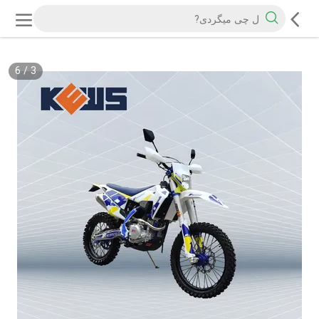
6
/
3