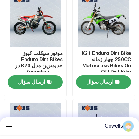
تور کارخانه
کنترل کیفیت
K21 Enduro Dirt Bike
موتور سیکلت کیوز
با ما تماس بگیرید
250CC چهار زمانه
Enduro Dirt Bikes
Motocross Bikes On
جدیدترین مدل K23 در
Off Dirt Bike
موتور Zongshen
وبلاگ
NC300S
ارسال سؤال
ارسال سؤال
موتور سیکلت اندرو 4 سکته مغزی
موتور سیکلت اندرو دو زمانه
Cowells
موتور سیکلت های رالی