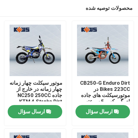
محصولات توصیه شده
CB250-G Enduro Dirt
موتور سیکلت چهار زمانه
Bikes 223CC در
چهار زمانه در خارج از
موتورسیکلت های جاده
جاده NC250 250CC
صفحه اصلی
ای گیربکس 5 سرعته
KTM 4 Stroke Dirt
Bike
ارسال سؤال
ارسال سؤال
محصولات
درباره ما