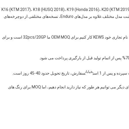
K16 (KTM 2017)، K18 (HUSQ 2018)، K19 (Honda 2016)، K20 (KTM 2019)، K21 (KAWASAKI KL
(HUSQ 2020)، K23 (KTM20450)، Rally داریم. در مجموع هشت مدل مختلف.علاوه بر مدل‌های Enduro، نسخه‌های مختلفی از دوچرخه‌های
بله، ما می توانیم OEM را انجام دهیم، اما ترجیح می دهیم برای نام تجاری خود KEWS کار کنیم.برای OEM MOQ ما 32pcs/20GP است و برای
خیابان
سفارش، تاریخ تحویل حدود 40-45 روز است.
ما سه رنگ نارنجی، سیاه و سفید، اختیاری داریم.و برای رنگ های دیگر می توانیم هر طور که نیاز دارید انجام دهیم، اما MOQ برای رنگ های