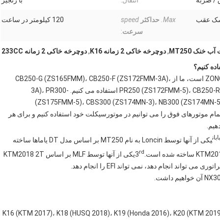
 / ضربه
انتقال:
با زنجیر
سک عقب
Max.
حداکثر
speed
120 کیلومتر در ساعت
سرعت
:
 خنک MT250
,
دوچرخه خاکی 2 زمانه K16
,
دوچرخه خاکی 2 زمانه 233CC
تامین کننده اصلی موتور ما برای موتورهای چهار زمانه ZONGSHEN است، ما از CB250-G (ZS165FMM)، CB250-F (ZS172FMM-3A)،
PR250 (ZS172FMM-5)، CB250-R (ZS172FMM-6)، CB-FMMS (ZS172FMM-6)، CB-F1750F استفاده می کنیم. -3A)، PR300
(ZS175FMM-5)، CBS300 (ZS174MN-3)، NB300 (ZS174MN-5
ZS174MN-3)، NC300S (ZS1845MN) (ZS1845MS)، تمام موتورهای فوق را می توانیم در موتورسیکلت خود استفاده کنیم و برای هر
هیم.
بان
یکی از آنها توسط Loncin به نام MT250 بر اساس مدل DT یاماها ساخته
rd
یکی از آنها توسط MLF بر اساس KTM2018 2T
K16 (KTM 2017)، K18 (HUSQ 2018)، K19 (Honda 2016)، K20 (KTM 2019)، K21 (KAWASAKI KL