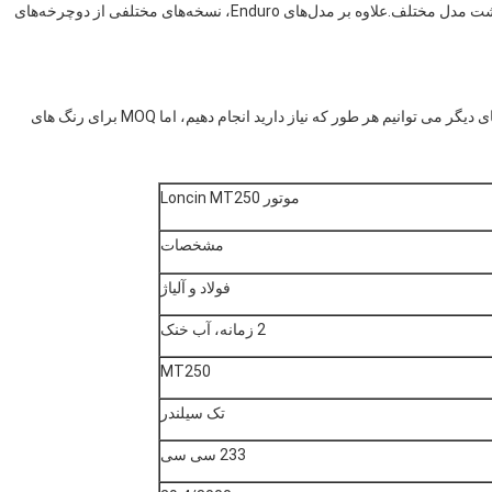
(HUSQ 2020)، K23 (KTM20450)، Rally داریم. در مجموع هشت مدل مختلف.علاوه بر مدل‌های Enduro، نسخه‌های مختلفی از دوچرخه‌های
ما سه رنگ نارنجی، سیاه و سفید، اختیاری داریم.و برای رنگ های دیگر می توانیم هر طور که نیاز دارید انجام دهیم، اما MOQ برای رنگ های
موتور Loncin MT250
مشخصات
فولاد و آلیاژ
2 زمانه، آب خنک
MT250
تک سیلندر
233 سی سی