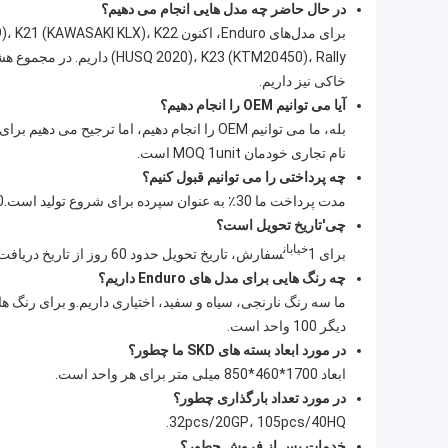
در حال حاضر چه مدل هایی انجام می دهیم؟
برای مدل‌های Enduro، اکنون X)، K22
خاکی نیز داریم.
آیا می توانیم OEM را انجام دهیم؟
نام تجاری خودمان MOQ 1unit است.
چه پرداختی را می توانیم قبول کنیم؟
مدت پرداخت ما 30٪ به عنوان سپرده برای شروع تولید است.70% پس از اتمام تولید قبل از بارگیری پرداخت می شود.
چی
'
تاریخ تحویل است؟
خیابان
برای 1
سفارش، تاریخ تحویل حدود 60 روز از تاریخ دریافت سپرده و پس از 1 است
چه رنگ هایی برای مدل های Enduro داریم؟
دیگر 100 واحد است.
در مورد ابعاد بسته های SKD ما چطور؟
ابعاد 1700*460*850 میلی متر برای هر واحد است.
در مورد تعداد بارگذاری چطور؟
32pcs/20GP، 105pcs/40HQ.
خدمات پس از فروش چطور؟