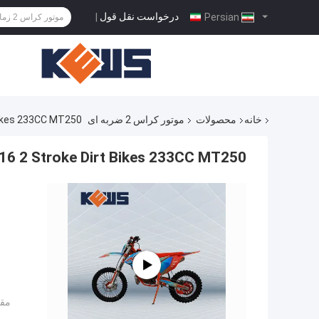
درخواست نقل قول
|
Persian
خانه
محصولات
موتور کراس 2 ضربه ای
oke Dirt Bikes 233CC MT250
K16 2 Stroke Dirt Bikes 233CC MT250 موتور سیکلت آب خ
مقد