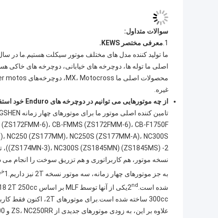
سوالات متداول:
1.
معرفی مختصر KEWS.
غیره.
از چه موتورهایی می توانیم در دوچرخه های Enduro خود استفاده کنیم؟
)، NC250 (ZS177MM)، NC250S (ZS177MM-A)، NC300S
() -2
نسخه موتور، هم کاربراتوری و هم تزریق سوخت را انجام می د
خیا
به جز موتورهای چهار زمانه، سه موتور نسخه 2T نیز داریم.1
nd
شده است.2
یکی از آنها توسط MLF بر اساس KTM2018 2T 250cc ساخته شده است.3
300cc ساخته شده است.برای موتورهای 2T، اکنون فقط کاربراتوری می تواند انجام دهد، نمی تواند EFI را انجام دهد.
علاوه بر این، به زودی موتورهای جدیدی از ZS، NC250RR و NX300 آن خواهیم داشت.