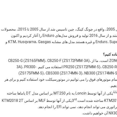
ما تولید کننده مدل های مختلف موتور سیکلت هستیم.ما در سال 2005، واقع در چونگ کینگ، چین تاسیس شد.از سال 2005 تا 2015، محصولات
اصلی ما توله ها، دوچرخه های خیابانی، دوچرخه های خاکی هستند.و از سال 2016 تولید و فروش مدل‌های Enduro را آغاز کردیم و اکنون
محصولات اصلی ما MX، Motocross، دوچرخه‌های Enduro، Super motos و غیره هستند.مدل های مشابه KTM، Husqvarna، Gasgas و
تامین کننده اصلی موتور ما برای موتورهای چهار زمانه ZONGSHEN است، ما از CB250-G (ZS165FMM)، CB250-F (ZS172FMM-3A)،
PR250 (ZS172FMM-5)، CB250-R (ZS172FMM-6)، CB-FMMS (ZS172FMM-6)، CB-F1750F استفاده می کنیم. -3A)، PR300
(ZS175FMM-5)، CBS300 (ZS174MN-3)، NB300 (ZS174MN-5
ZS174MN-3)، NC300S (ZS1845MN) (ZS1845MS)، تمام موتورهای فوق را می توانیم در موتورسیکلت خود استفاده کنیم و برای هر
هیم.
بان
یکی از آنها توسط Loncin به نام MT250 بر اساس مدل DT یاماها ساخته
rd
یکی از آنها توسط MLF بر اساس KTM2018 2T