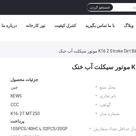
جستجو کردن
وبلاگ
با ما تماس بگیرید
کنترل کیفیت
تور کارخانه
درباره ما
K16 2 Str موتور سیکلت آب خنک
نک
جزئیات محصول:
محل منبع:
چین
نام تجاری:
KEWS
گواهی:
CCC
شماره مدل:
K16-2T MT250
پرداخت:
ار حداقل تعداد سفارش:
32PCS/20GP یا 105PCS/40HC