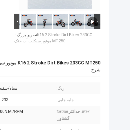
K16 2 Stroke Dirt Bikes 233CC
تصویر بزرگ :
MT250 موتور سیکلت آب خنک
K16 2 Stroke Dirt Bikes 233CC MT250 موتور سیکلت آب خنک
شرح
رنگ:
سیاه/سفید
جابه جایی:
233 سی سی
Max.
حداکثر
torque
500N.M./RPM
گشتاور
: