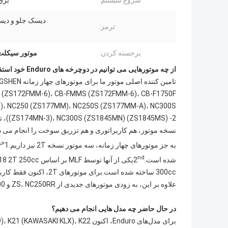
شروع سیستم:
برق
دیسک جلو و دی
ترمز:
برجسته کردن:
موتور سیکلت آب
از چه موتورهایی می توانیم در دوچرخه های Enduro خود استفاده کنیم؟
)، NC250 (ZS177MM)، NC250S (ZS177MM-A)، NC300S
() -2
نسخه موتور، هم کاربراتوری و هم تزریق سوخت را انجام می د
خیا
به جز موتورهای چهار زمانه، سه موتور نسخه 2T نیز داریم.1
nd
شده است.2
یکی از آنها توسط MLF بر اساس KTM2018 2T 250cc ساخته شده است.3
300cc ساخته شده است.برای موتورهای 2T، اکنون فقط کاربراتوری می تواند انجام دهد، نمی تواند EFI را انجام دهد.
علاوه بر این، به زودی موتورهای جدیدی از ZS، NC250RR و NX300 آن خواهیم داشت.
در حال حاضر چه مدل هایی انجام می دهیم؟
برای مدل‌های Enduro، اکنون X)، K22