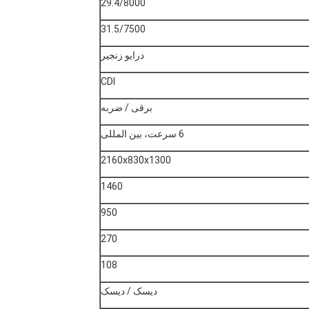
29.4/8000
31.5/7500
درایو زنجیر
CDI
برقی / ضربه
6 سرعت، بین المللی
2160x830x1300
1460
950
270
108
دیسک / دیسک