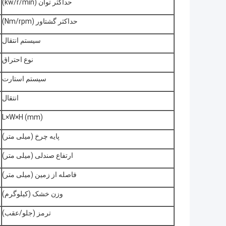
حداکثر توان (kw/r/min)
حداکثر گشتاور (Nm/rpm)
سیستم انتقال
نوع احتراق
سیستم استارت
انتقال
L×W×H (mm)
پایه چرخ (میلی متر)
ارتفاع صندلی (میلی متر)
فاصله از زمین (میلی متر)
وزن خشک (کیلوگرم)
ترمز (جلو/عقب)