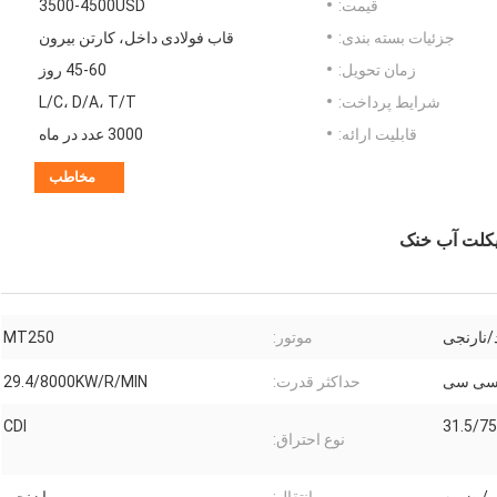
قیمت:
3500-4500USD
جزئیات بسته بندی:
قاب فولادی داخل، کارتن بیرون
زمان تحویل:
45-60 روز
شرایط پرداخت:
L/C، D/A، T/T
قابلیت ارائه:
3000 عدد در ماه
مخاطب
/نارنجی
موتور:
MT250
حداکثر قدرت:
29.4/8000KW/R/MIN
CDI
31.5/7
نوع احتراق: