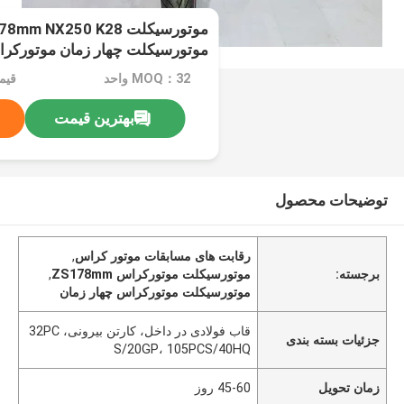
موتورسیکلت چهار زمان موتورکرا
زمین
MOQ：32 واحد
بهترین قیمت
توضیحات محصول
رقابت های مسابقات موتور کراس
,
برجسته:
موتورسیکلت موتورکراس ZS178mm
,
موتورسیکلت موتورکراس چهار زمان
قاب فولادی در داخل، کارتن بیرونی، 32PC
جزئیات بسته بندی
S/20GP، 105PCS/40HQ
زمان تحویل
45-60 روز