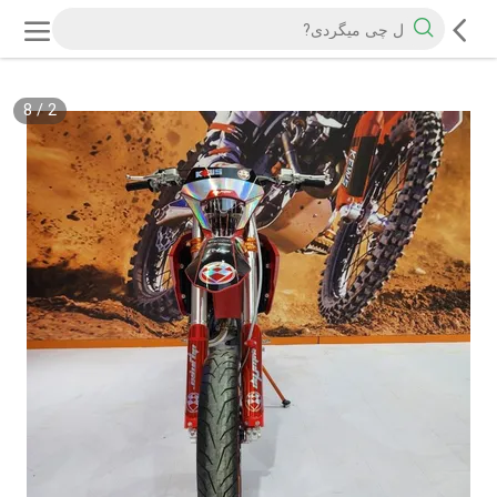
8
/
2