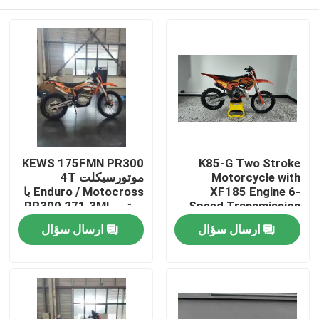
KEWS 175FMN PR300
K85-G Two Stroke
Motorcycle with
موتورسیکلت 4T
XF185 Engine 6-
Enduro / Motocross با
Speed Transmission
موتور PR300 271.3ML
and Professional
پیستون و شروع الکتریکی
صفحه اصلی
ارسال سؤال
ارسال سؤال
Suspension for Off-
Road Adventure
محصولات
درباره ما