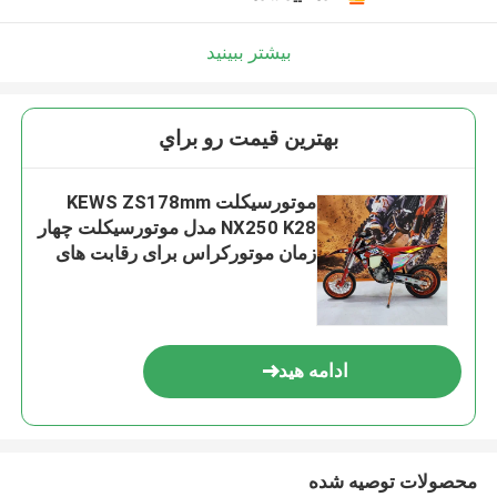
بیشتر ببینید
بهترين قيمت رو براي
موتورسیکلت KEWS ZS178mm
NX250 K28 مدل موتورسیکلت چهار
زمان موتورکراس برای رقابت های
زمین
ادامه هید
محصولات توصیه شده