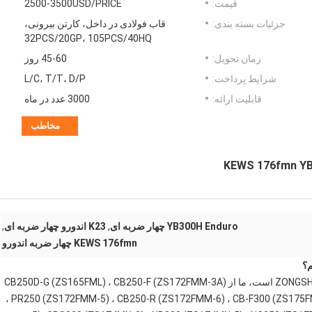
قیمت:
2500-3500USD/PRICE
جزئیات بسته بندی:
قاب فولادی در داخل، کارتن بیرونی،
32PCS/20GP، 105PCS/40HQ
زمان تحویل:
45-60 روز
شرایط پرداخت:
L/C، T/T، D/P
قابلیت ارائه:
3000 عدد در ماه
مخاطب
YB300H Enduro چهار ضربه ای
,
K23 اندورو چهار ضربه ای
,
KEWS 176fmn چهار ضربه اندورو
م؟
تامین کننده اصلی موتورهای ما برای موتورهای چهار ضربه ZONGSHEN است، ما از CB250D-G (ZS165FML) ، CB250-F (ZS172FMM-3A)
، PR250 (ZS172FMM-5) ، CB250-R (ZS172FMM-6) ، CB-F300 (ZS175