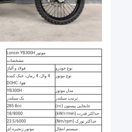
موتور Loncin YB300H
مشخصات
نوع خودرو
فولاد و آلیاژ
نوع موتور
4 وال، 4 زمان، خنک کننده
هوا، DOHC
مدل موتور
YB300H
ترتیب سیلندر
یک سیلندر
جابجایی پیستون (cc)
285.8cc
حداکثر قدرت (kW/r/min)
18/8000
حداکثر تورک (Nm/rpm)
23.5/6000
سیستم انتقال
موتور زنجیره ای