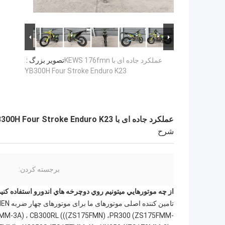
عملکرد جاده ای با KEWS 176fmn
تصویر بزرگ :
YB300H Four Stroke Enduro K23
عملکرد جاده ای با KEWS 176fmn YB300H Four Stroke Enduro K23
شرح
برجسته کردن:
از چه موتورهايي ميتونيم روي دوچرخه هاي اندورو استفاده کني
FMM-3A) ، CB300RL (((ZS175FMN) ،PR300 (ZS175FMM-