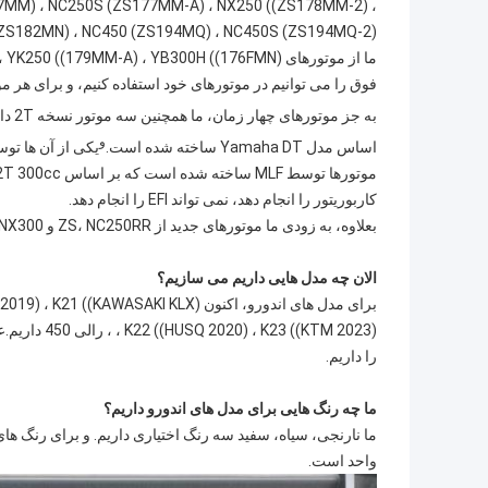
77MM) ، NC250S (ZS177MM-A) ، NX250 ((ZS178MM-2) ،
فوق را می توانیم در موتورهای خود استفاده کنیم، و برای هر م
به جز موتورهای چهار زمان، ما همچنین سه موتور نسخه 2T داریم.
و
اساس مدل Yamaha DT ساخته شده است.
یکی از آن ها توسط MLF بر اساس KTM2018 2T 250cc ساخت
کاربوریتور را انجام دهد، نمی تواند EFI را انجام دهد.
بعلاوه، به زودی ما موتورهای جدید از ZS، NC250RR و NX300 خود را خواهیم داشت.
الان چه مدل هایی داریم می سازیم؟
برای مدل های اندورو، اکنون ASAKI KLX
را داریم.
ما چه رنگ هایی برای مدل های اندورو داریم؟
واحد است.