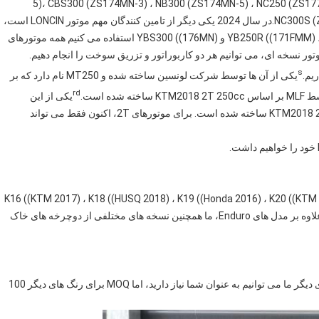
5)، CBS300 (ZS174MN-3) ، NB300 (ZS174MN-5) ، NC250 (ZS1
NC300S (ZS182MN) ، NC450 (ZS194MQ) ، NC450S (ZS194MQ-2).در سال 2024 یکی دیگر از تامین کنندگان مهم موتور LONCIN است،
ما از موتورهای YB250R ((171FMM) ، YK250 ((179MM-A) ، YB300H ((176FMN) و YBS300 ((176MN) استفاده می کنیم همه موتورهای
وتور نسخه ای، می توانیم هر دو کاربوراتور و تزریق سوخت را انجام دهیم.
s
یکی از آن ها توسط شرکت لونسین ساخته شده و MT250 نام دارد که بر
rd
ه شده است.
یکی از این
موتورها توسط MLF ساخته شده است که بر اساس KTM2018 2T 300cc ساخته شده است. برای موتورهای 2T، اکنون فقط می تواند
K16 ((KTM 2017) ، K18 ((HUSQ 2018) ، K19 ((Honda 2016) ، K20 ((KTM 2019) ، K21 ((KAW)
، K22 ((HUSQ 2020) ، K23 ((KTM 2023) ، رالی 450 داریم.علاوه بر مدل های Enduro، ما همچنین نسخه های مختلفی از دوچرخه های خاک
ما نارنجی، سیاه، سفید سه رنگ اختیاری داریم. و برای رنگ های دیگر ما می توانیم به عنوان شما نیاز دارید، اما MOQ برای رنگ های دیگر 100