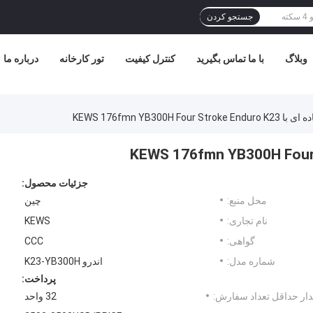
جستجو کردن
وبلاگ
با ما تماس بگیرید
کنترل کیفیت
تور کارخانه
درباره ما
KEWS 176fmn YB300H Four St
جزئیات محصول:
محل منبع:
چین
نام تجاری:
KEWS
گواهی:
CCC
شماره مدل:
اندرو K23-YB300H
پرداخت:
ار حداقل تعداد سفارش:
32 واحد