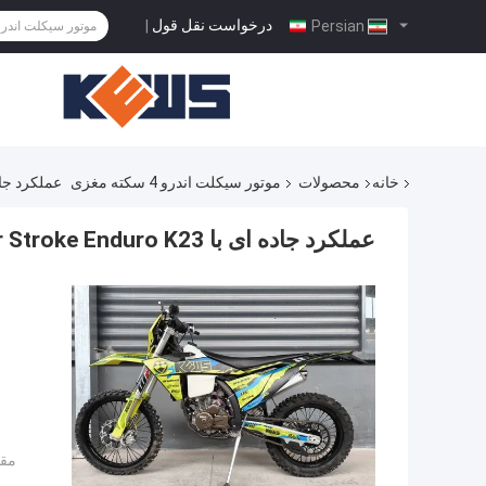
درخواست نقل قول
|
Persian
خانه
محصولات
موتور سیکلت اندرو 4 سکته مغزی
عملکرد جاده ای با roke Enduro K23
عملکرد جاده ای با KEWS 176fmn YB300H Four Stroke Enduro K23
مقد