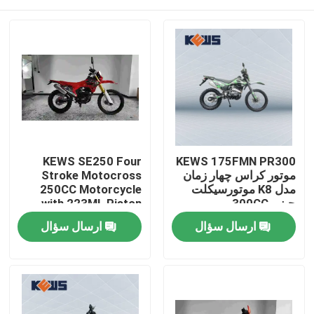
KEWS SE250 Four
KEWS 175FMN PR300
موتور کراس چهار زمان
Stroke Motocross
مدل K8 موتورسیکلت
250CC Motorcycle
چینی 300CC
with 223ML Piston
موتورسیکلت
Displacement 15/8500
صفحه اصلی
ارسال سؤال
ارسال سؤال
Maximum Power and
19/6500 Maximum
Torque
محصولات
درباره ما