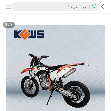
8
/
3