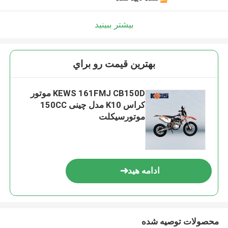
بیشتر ببینید
بهترين قيمت رو براي
KEWS 161FMJ CB150D موتور
کراس K10 مدل چینی 150CC
موتورسیکلت
ادامه هید
محصولات توصیه شده