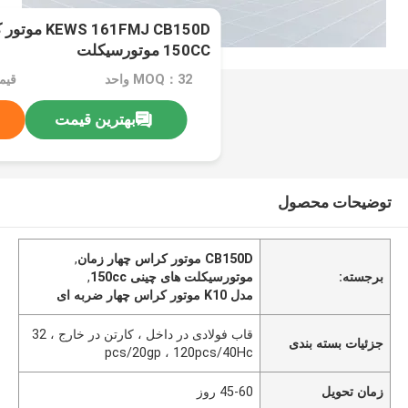
150CC موتورسیکلت
MOQ：32 واحد
بهترین قیمت
توضیحات محصول
CB150D موتور کراس چهار زمان
,
برجسته:
موتورسیکلت های چینی 150cc
,
مدل K10 موتور کراس چهار ضربه ای
قاب فولادی در داخل ، کارتن در خارج ، 32
جزئیات بسته بندی
pcs/20gp ، 120pcs/40Hc
زمان تحویل
45-60 روز