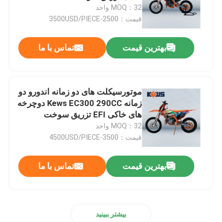
MOQ：32 واحد
قیمت：2500-3500USD/PIECE
تور کارخانه
بهترین قیمت
تماس با ما
کنترل کیفیت
با ما تماس بگیرید
موتورسیکلت های دو زمانه اندورو دو
زمانه Kews EC300 290CC دوچرخه
های خاکی EFI تزریق سوخت
وبلاگ
MOQ：32 واحد
قیمت：3500-4500USD/PIECE
موتور سیکلت اندرو 4 سکته مغزی
بهترین قیمت
تماس با ما
موتور سیکلت اندرو دو زمانه
بیشتر ببینید
موتور سیکلت های رالی