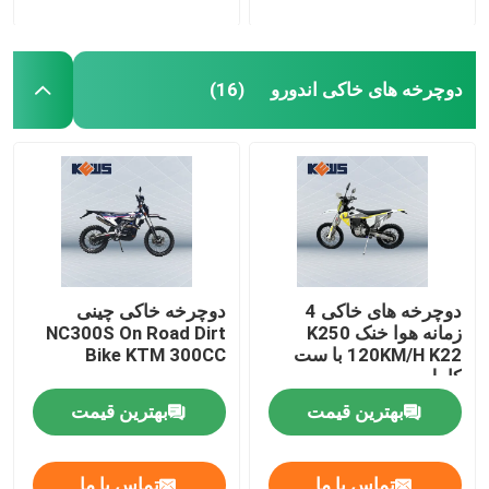
دوچرخه های خاکی اندورو
(16)
دوچرخه های خاکی 4
دوچرخه خاکی چینی
زمانه هوا خنک K250
NC300S On Road Dirt
120KM/H K22 با ست
Bike KTM 300CC
کامل
بهترین قیمت
بهترین قیمت
تماس با ما
تماس با ما