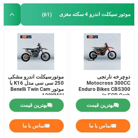
موتور سیکلت اندرو 4 سکته مغزی
(61)
دوچرخه نارنجی
موتورسیکلت اندرو مشکی
Motocross 300CC
250 سی سی مدل K16 با
Enduro Bikes CBS300
موتور Benelli Twin Cam
120KM/H
In FCR Carb
بهترین قیمت
بهترین قیمت
تماس با ما
تماس با ما