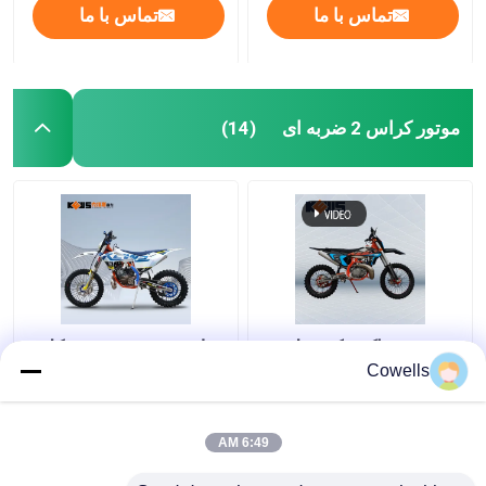
تماس با ما
تماس با ما
موتور کراس 2 ضربه ای
(14)
دوچرخه خاکی تک سیلندر
مدل K18 در موتورسیکلت
300 سی سی موتور
های Loncin MT250 دو
Cowells
سیکلت 38 کیلووات آب
زمانه Motocross
خنک
233CC با خنک کننده مایع
6:49 AM
بهترین قیمت
بهترین قیمت