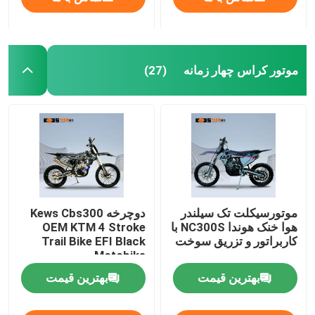
موتور کراس چهار زمانه
(27)
موتورسیکلت تک سیلندر
دوچرخه Kews Cbs300
هوا خنک هوندا NC300S با
OEM KTM 4 Stroke
کاربراتور و تزریق سوخت
Trail Bike EFI Black
Motobike
بهترین قیمت
بهترین قیمت