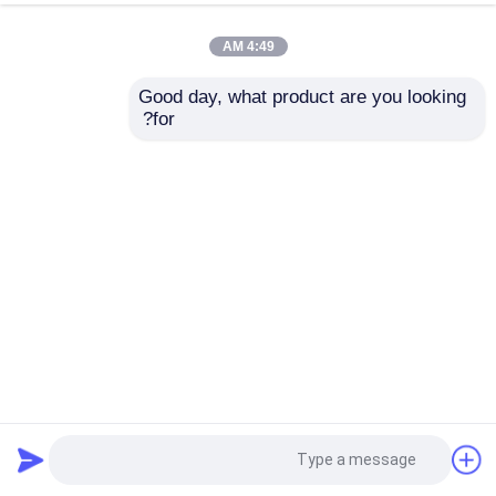
4:49 AM
Good day, what product are you looking 
for?
Husq Model K18 در موتورسیکلت های NC300s Efi Euro 4
سازگار در جاده موتور سیکلت 300CC
موتورسیکلت یورو 4
2025-05-29