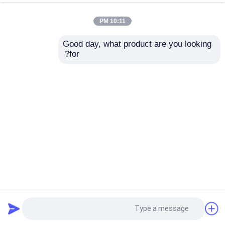
10:11 PM
Good day, what product are you looking 
for?
موتور سیکلت رالی مدل کیوز K16 موتور سیکلت خارج از جاده
450 سی سی موتور کراس موتور NC450 ساخت Zongshen
موتور سیکلت های رالی
2025-05-29