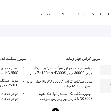
>|
>>
10
9
8
7
6
5
4
3
موتور کراس چهار زمانه
موتور سیکلت اندرو 4 سکته مغ
موتور سیکلت موتور سیکلت موتور سیکلت
چینی 300CC کیوز Zs182mn NC300S چهار
NC250S نسخه دوچرخه‌های اسپرت دوگانه
زمانه موتور کراس K16
موتورسیکلت کراس KEWS 300CC چهار زمانه
250CC 
با قدرت 19 کیلووات
سوپاپ
موتورسیکلت تک سیلندر هوا خنک هوندا
NC300S با کاربراتور و تزریق سوخت
دوچرخه‌های ا