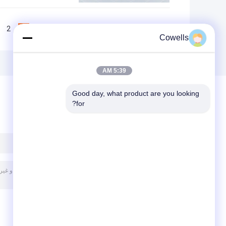
2
1
<<
|<
Page 1 of 10
Cowells
5:39 AM
Good day, what product are you looking 
for?
پیغام بگذارید