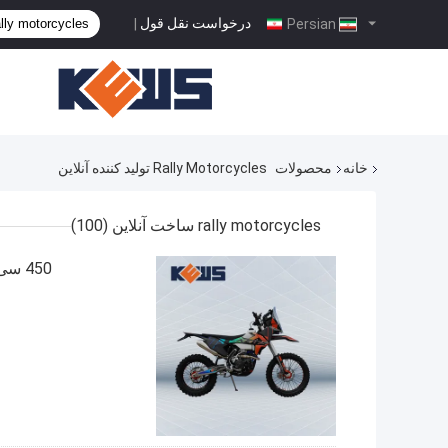
درخواست نقل قول
|
Persian
خانه
محصولات
Rally Motorcycles تولید کننده آنلاین
rally motorcycles ساخت آنلاین
(100)
450 سی سی NC450 موتور سیکلت رالی تک سیلندر KTM دوچرخه رالی