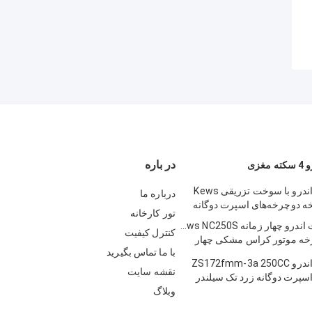
در باره
زی
دوچرخه‌های اندرو با سوخت تزریقی Kews
درباره ما
تور کارخانه
موتور سیکلت اندرو چهار زمانه Kews NC250S
کنترل کیفیت
دوچرخه موتور کراس مشکی چهار
با ما تماس بگیرید
دوچرخه‌های اندرو ZS172fmm-3a 250CC
نقشه سایت
سپرت دوگانه زرد تک سیلندر
وبلاگ