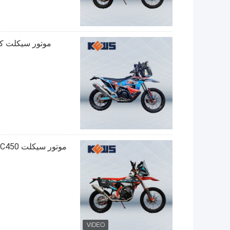
موتور سیکلت کاوازاکی 450 سی سی دو اسپرت CC
موتور سیکلت Kews Kawasaki Motocross 450CC Dirt Bike NC450 موتور 194mq