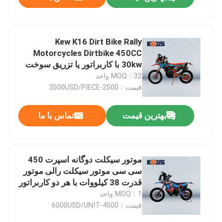
Kew K16 Dirt Bike Rally
Motorcycles Dirtbike 450CC
30kw با کاربراتور یا تزریق سوخت
MOQ：32 واحد
قیمت：2500-3500USD/PIECE
بهترین قیمت
تماس با ما
صفحه اصلی
موتور سیکلت دوگانه اسپرت 450
سی سی موتور سیکلت رالی موتور
قدرت 38 کیلووات با هر دو کاربراتور
محصولات
و Efi دو گزینه
MOQ：1 واحد
قیمت：4500-6000USD/UNIT
درباره ما