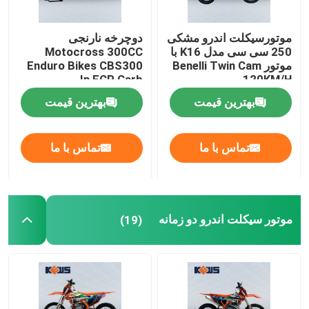
موتورسیکلت اندرو مشکی
دوچرخه نارنجی
250 سی سی مدل K16 با
Motocross 300CC
موتور Benelli Twin Cam
Enduro Bikes CBS300
In FCR Carb
120KM/H
بهترین قیمت
بهترین قیمت
تماس با ما
تماس با ما
موتور سیکلت اندرو دو زمانه
(19)