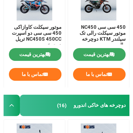
450 سی سی NC450
موتور سیکلت کاوازاکی
موتور سیکلت رالی تک
450 سی سی دو اسپرت
سیلندر KTM دوچرخه
NC450S 450CC تریل
رالی
دوچرخه
بهترین قیمت
بهترین قیمت
تماس با ما
تماس با ما
دوچرخه های خاکی اندورو
(16)