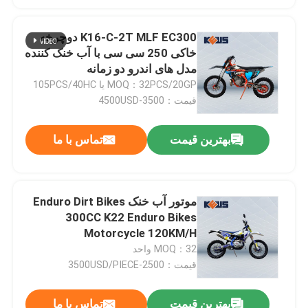
K16-C-2T MLF EC300 دوچرخه
خاکی 250 سی سی با آب خنک کننده
مدل های اندرو دو زمانه
MOQ：32PCS/20GP یا 105PCS/40HC
قیمت：3500-4500USD
بهترین قیمت
تماس با ما
موتور آب خنک Enduro Dirt Bikes
300CC K22 Enduro Bikes
Motorcycle 120KM/H
MOQ：32 واحد
قیمت：2500-3500USD/PIECE
بهترین قیمت
تماس با ما