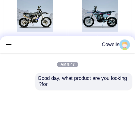
موتورسیکلت تک سیلندر
دوچرخه Kews Cbs300
هوا خنک هوندا NC300S با
OEM KTM 4 Stroke
Cowells
کاربراتور و تزریق سوخت
Trail Bike EFI Black
Motobike
9:47 AM
بهترین قیمت
بهترین قیمت
Good day, what product are you looking 
for?
تماس با ما
تماس با ما
بیشتر ببینید
خانه
دربارهی ما
تماس با ما
Desktop Site