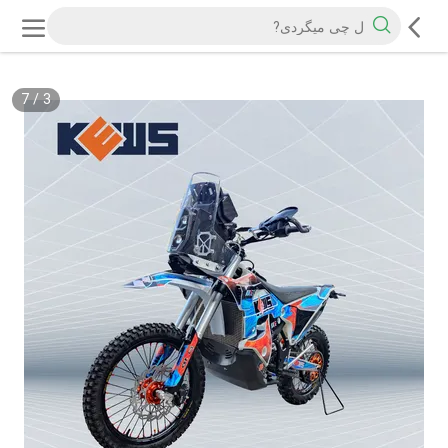
7
/
3