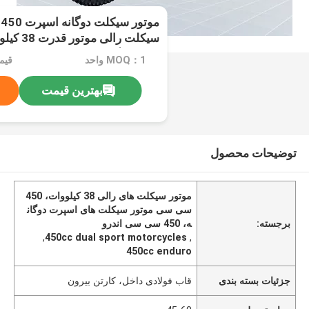
م
سیکلت رال
و Efi دو گزینه
MOQ：1 واحد
بهترین قیمت
توضیحات محصول
موتور سیکلت های رالی 38 کیلووات، 450
سی سی موتور سیکلت های اسپرت دوگان
برجسته:
ه، 450 سی سی اندرو
,
450cc dual sport motorcycles
,
450cc enduro
جزئیات بسته بندی
قاب فولادی داخل، کارتن بیرون