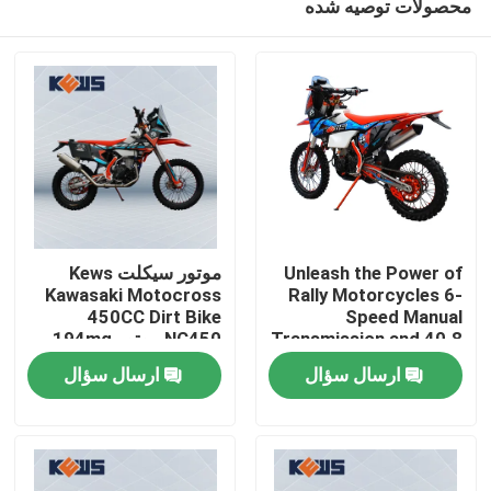
محصولات توصیه شده
Unleash the Power of
موتور سیکلت Kews
Kawasaki Motocross
Rally Motorcycles 6-
450CC Dirt Bike
Speed Manual
Transmission and 40.8
NC450 موتور 194mq
صفحه اصلی
Max Power for the
ارسال سؤال
ارسال سؤال
Ultimate Riding
Experience
محصولات
درباره ما