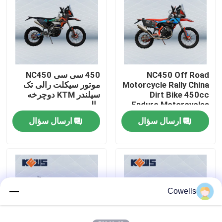
تور کارخانه
کنترل کیفیت
NC450 Off Road
450 سی سی NC450
Motorcycle Rally China
موتور سیکلت رالی تک
با ما تماس بگیرید
Dirt Bike 450cc
سیلندر KTM دوچرخه
Enduro Motorcycles
رالی
ارسال سؤال
ارسال سؤال
وبلاگ
موتور سیکلت اندرو 4 سکته مغزی
موتور سیکلت اندرو دو زمانه
Cowells
موتور سیکلت های رالی