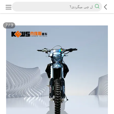
7
/
3