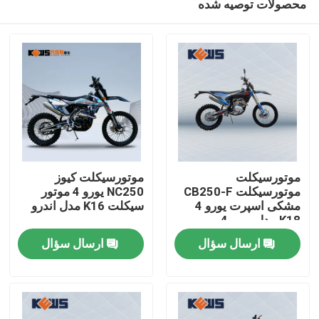
محصولات توصیه شده
موتورسیکلت
موتورسیکلت کیوز
موتورسیکلت CB250-F
NC250 یورو 4 موتور
مشکی اسپرت یورو 4
سیکلت K16 مدل اندرو
K18 مدل یورو 4
صفحه اصلی
ارسال سؤال
ارسال سؤال
محصولات
درباره ما