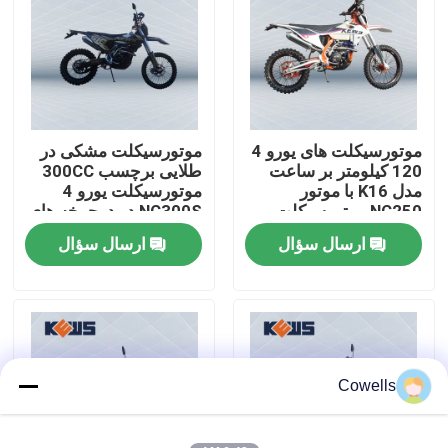
تور کارخانه
کنترل کیفیت
موتورسیکلت های یورو 4
موتورسیکلت مشکی در
120 کیلومتر بر ساعت
طلایی برچسب 300CC
با ما تماس بگیرید
مدل K16 با موتور
موتورسیکلت یورو 4
NC250 موتورسیکلت
NC300S در دوچرخه های
های سبک اروپایی
خاکی جاده
ارسال سؤال
ارسال سؤال
وبلاگ
موتور سیکلت اندرو 4 سکته مغزی
موتور سیکلت اندرو دو زمانه
Cowells
موتور سیکلت های رالی