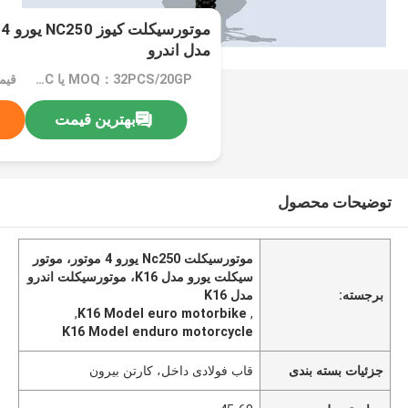
مدل اندرو
MOQ：32PCS/20GP یا 105PCS/40HC
بهترین قیمت
توضیحات محصول
موتورسیکلت Nc250 یورو 4 موتور، موتور
سیکلت یورو مدل K16، موتورسیکلت اندرو
برجسته:
مدل K16
,
K16 Model euro motorbike
,
K16 Model enduro motorcycle
جزئیات بسته بندی
قاب فولادی داخل، کارتن بیرون