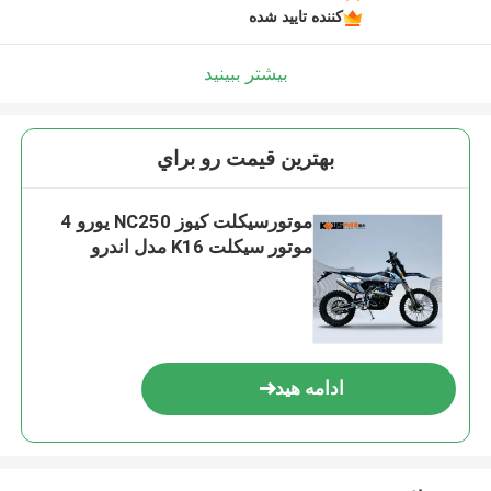
کننده تایید شده
بیشتر ببینید
بهترين قيمت رو براي
موتورسیکلت کیوز NC250 یورو 4
موتور سیکلت K16 مدل اندرو
ادامه هید