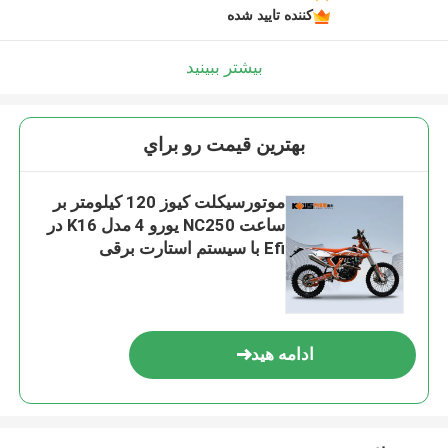
کننده تایید شده
بیشتر ببینید
بهترين قيمت رو براي
موتورسیکلت کیوز 120 کیلومتر بر
ساعت NC250 یورو 4 مدل K16 در
Efi با سیستم استارت برقی
ادامه هید