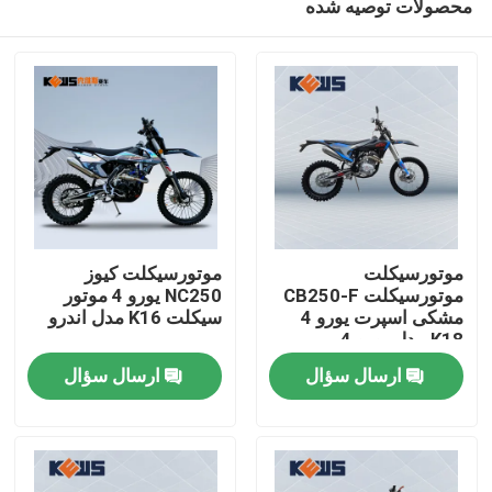
محصولات توصیه شده
موتورسیکلت
موتورسیکلت کیوز
موتورسیکلت CB250-F
NC250 یورو 4 موتور
مشکی اسپرت یورو 4
سیکلت K16 مدل اندرو
K18 مدل یورو 4
صفحه اصلی
ارسال سؤال
ارسال سؤال
محصولات
درباره ما