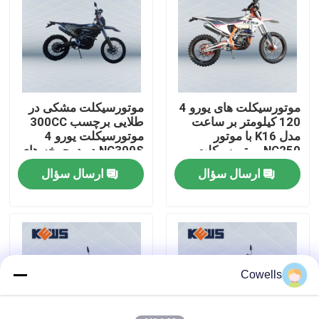
تور کارخانه
کنترل کیفیت
موتورسیکلت های یورو 4
موتورسیکلت مشکی در
120 کیلومتر بر ساعت
طلایی برچسب 300CC
با ما تماس بگیرید
مدل K16 با موتور
موتورسیکلت یورو 4
NC250 موتورسیکلت
NC300S در دوچرخه های
های سبک اروپایی
خاکی جاده
ارسال سؤال
ارسال سؤال
وبلاگ
موتور سیکلت اندرو 4 سکته مغزی
موتور سیکلت اندرو دو زمانه
Cowells
موتور سیکلت های رالی