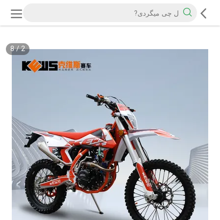
8
/
2