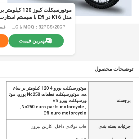
مدل K16 در Efi با سیستم استارت برقی
MOQ：32PCS/20GP یا 105PCS/40HC
بهترین قیمت
توضیحات محصول
موتورسیکلت یورو 4 120 کیلومتر بر ساع
ت، موتورسیکلت قطعات Nc250 یورو، موت
برجسته:
ورسیکلت یورو Efi
,
Nc250 euro parts motorcycle
,
Efi euro motorcycle
جزئیات بسته بندی
قاب فولادی داخل، کارتن بیرون