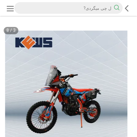
8
/
3