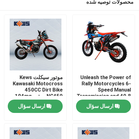
محصولات توصیه شده
Unleash the Power of
موتور سیکلت Kews
Kawasaki Motocross
Rally Motorcycles 6-
450CC Dirt Bike
Speed Manual
Transmission and 40.8
NC450 موتور 194mq
صفحه اصلی
Max Power for the
ارسال سؤال
ارسال سؤال
Ultimate Riding
Experience
محصولات
درباره ما