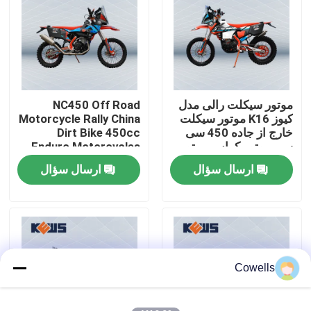
تور کارخانه
کنترل کیفیت
موتور سیکلت رالی مدل
NC450 Off Road
کیوز K16 موتور سیکلت
Motorcycle Rally China
با ما تماس بگیرید
خارج از جاده 450 سی
Dirt Bike 450cc
سی موتور کراس موتور
Enduro Motorcycles
NC450 ساخت
ارسال سؤال
ارسال سؤال
وبلاگ
Zongshen
موتور سیکلت اندرو 4 سکته مغزی
موتور سیکلت اندرو دو زمانه
Cowells
موتور سیکلت های رالی